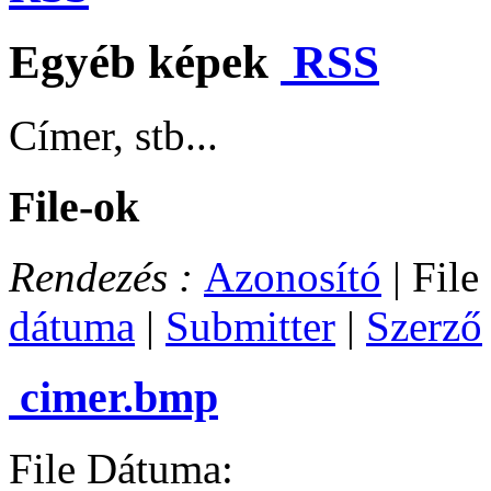
Egyéb képek
RSS
Címer, stb...
File-ok
Rendezés :
Azonosító
| File
dátuma
|
Submitter
|
Szerző
cimer.bmp
File Dátuma: