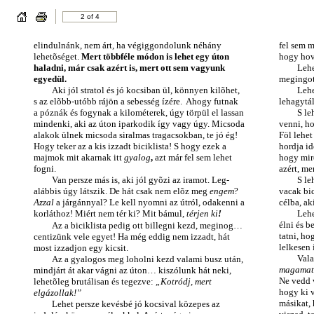
2 of 4
elindulnánk, nem árt, ha végiggondolunk néhány
fel sem m
lehetõséget.
Mert többféle módon is lehet egy úton
hogy hova
haladni, már csak azért is, mert ott sem vagyunk
Lehe
egyedül.
megingott
Aki jól stratol és jó kocsiban ül, könnyen kilõhet,
Lehe
s az elõbb-utóbb rájön a sebesség ízére. Ahogy futnak
lehagytál
a póznák és fogynak a kilométerek, úgy törpül el lassan
S le
mindenki, aki az úton iparkodik így vagy úgy. Micsoda
venni, ho
alakok ülnek micsoda siralmas tragacsokban, te jó ég!
Föl lehet
Hogy teker az a kis izzadt biciklista! S hogy ezek a
hordja id
majmok mit akarnak itt
gyalog
,
azt már fel sem lehet
hogy mire
fogni.
azért, me
Van persze más is, aki jól gyõzi az iramot. Leg-
S le
alábbis úgy látszik. De hát csak nem elõz meg
e
ngem
?
vacak bic
Azzal
a járgánnyal? Le kell nyomni az útról, odakenni a
célba, a
korláthoz! Miért nem tér ki? Mit bámul,
térjen ki
!
Lehe
élni és b
Az a biciklista pedig ott billegni kezd, meginog…
tatni, ho
centizünk vele egyet! Ha még eddig nem izzadt, hát
lelkesen
most izzadjon egy kicsit.
Vala
Az a gyalogos meg loholni kezd valami busz után,
magamat
mindjárt át akar vágni az úton… kiszólunk hát neki,
Ne vedd v
lehetõleg brutálisan és tegezve:
„Kotródj, mert
hogy ki 
elgázollak!”
másikat, 
Lehet persze kevésbé jó kocsival közepes az