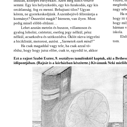
viszed, t
indulás, közepes esélyekkel. Azért még nincs veszve
megfordu
semmi. Egy kis helyezkedés, egy kis furakodás, egy kis
nagy sebe
orcátlanság; fog ez menni. Behajtani tilos? Ugyan
Ha n
kérem, ne gyerekeskedjünk. A szembejövõ félrerántja a
hogy itt 
kormányt? Összetöri magát? Istenem, van ilyen. Most
hogy mil
pedig minél elõbb eltûnni…
hárman v
Lehet azután metrón és buszon, villamoson és
iskola.
gyalog loholni, csörtetni, esetleg jegy nélkül, pénz
Elsõ
nélkül, acsarkodva és szitkozódva. Öklöt rázva irigyelni
tom.
a biciklistát, motorost, autóst.
„Szemetek ezek mind!”
Ha csak magaddal vagy tele, ha csak azzal tö-
rõdsz, hogy hogy jutsz elõre, csak te, egyedül te, akkor
Ezt a rajzot Szabó Eszter, 9. osztályos tanulónktól kaptuk, aki a Bet
idõpontjában. (Rajzát is a kórházban készítette.) Kívánunk Neki mielõbb