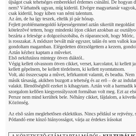
újságot csak tehetséges emberekkel érdemes csinálni. De hogyan der
nem? Várhatnék ugyan, míg kiderül. Elvégre magyartanár vagyok, 
csak kiderül, hogy kiben van némi talentum.
Az ám, de ha így teszek, eltelik jó pár hónap.
Fejlett problémamegoldó képességemmel aztán sikerült megoldást
kötelezõvé tettem, hogy mindenki írjon cikket azokban az osztályo
bezárta a felesége a dolgozószobába, és ráparancsolt, hogy Móric, 
is rosszakat. A módszer bevált már egyszer, talán én sem vallok ku
gondoltam magamban. Elégedetten dörzsölgettem a kezem, gondol
Aztán kézhez kaptam a mûveket.
Elsõ nekifutásra mintegy ötven diáktól..
Végig kellett olvasnom ötven cikket, verset, karcolatot, ki kellett j
kellett gépelnem, be kellett tördelnem, ki kellett nyomtatnom.
Volt, aki összecsapta a mûvet, lefirkantott valamit, és beadta. Nem
másik társaság, akikben buzgott a tehetség és az erõ – de az indulat
valakit. Illendõségbõl ezeket is kihagytam. Aztán volt a harmadik k
szorgalom kellõen kiegyensúlyozott formában volt meg. Ezt az elsõ
Persze nem mind kerültek bele. Néhány cikket, fájdalom, a követk
Közönség.
Az elsõ szám meglehetõsen eklektikus. Nincs például se rejtvény,
Pótlandó eme kínzó hiányosságot, várja az érdekes írásokat