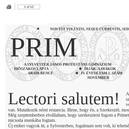
1 of 12
NON EST VOLENTIS, NEQUE CURRENTIS, SED
PRIM
A SYLVESTER JÁNOS PROTESTÁNS GIMNÁZIUM
IDÕSZAKOS LAPJA
ÍRJÁK: A DIÁKOK
ARADI BENCE
IV. ÉVFOLYAM 1. SZÁM
NOVEMBER
Lectori salutem!
A
s
v
van. Mutatkozik némi restancia. Illene, hogy én, a Szerkesztõ, mos
Még szeptemberben elvállaltam, hogy szerkeszteni fogom a Primet, 
micsoda munkába fogtam.
Új ember vagyok itt, a Sylvesterben, fogalmam sem volt, ki tehets