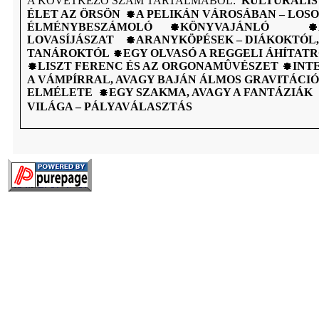
A KÖVETKEZÕ SZÁM TARTALMÁBÓL:
KULTURÁLIS
ÉLET AZ ÖRSÖN
A PELIKÁN VÁROSÁBAN – LOS
ÉLMÉNYBESZÁMOLÓ
KÖNYVAJÁNLÓ
LOVASÍJÁSZAT
ARANYKÖPÉSEK – DIÁKOKTÓL,
TANÁROKTÓL
EGY OLVASÓ A REGGELI ÁHÍTAT
LISZT FERENC ÉS AZ ORGONAMÛVÉSZET
INT
A VÁMPÍRRAL, AVAGY BAJÁN ÁLMOS GRAVITÁCIÓ
ELMÉLETE
EGY SZAKMA, AVAGY A FANTÁZIÁK
VILÁGA – PÁLYAVÁLASZTÁS