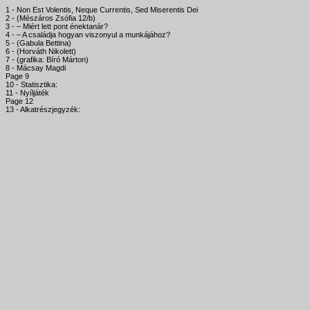
1 - Non Est Volentis, Neque Currentis, Sed Miserentis Dei
2 - (Mészáros Zsófia 12/b)
3 - – Miért lett pont énektanár?
4 - – A családja hogyan viszonyul a munkájához?
5 - (Gabula Bettina)
6 - (Horváth Nikolett)
7 - (grafika: Bíró Márton)
8 - Mácsay Magdi
Page 9
10 - Statisztika:
11 - Nyíljáték
Page 12
13 - Alkatrészjegyzék: