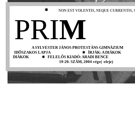
NON EST VOLENTIS, NEQUE CURRENTIS, 
PRI
M
A SYLVESTER JÁNOS PROTESTÁNS GIMNÁZIUM
IDÕSZAKOS LAPJA
ÍRJÁK: A DIÁKOK
DIÁKOK
FELELÕS KIADÓ: ARADI BENCE
19-20. SZÁM, 2004 vége( -eleje)