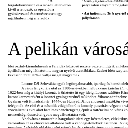
- A
- Csak pályázatokra készülne
forgatókönyvírón és a mozdulattervezõn
pályázaton elnyert támogatás
kívül a rendezõ, az operatõr, a
-
Azt hallottam, Te is nyertél 
gyártásvezetõ és természetesen egy
pályázaton.
rajzfilmben még a rajzolók.
A pelikán város
Idei osztálykirándulásunk a Felvidék középsõ részére vezetett. Egyik emléke
áprilisában még láthatott itt magyar nyelvû utcatáblákat. Ezeket idén szepte
kevesebb mint 20%-a vallja magát magyarnak.
Losonc Dél-Szlovákia egyik legforgalmasabb, iparilag és kereskedelmi
A város fénykorára utal az 1100-as években felbukkanó
Lutetia
Hung
1622-ben még a királyi koronát is õriztette itt egy ideig. Losonc szülötte Kár
katonakarmesterként a losonci gyalogezrednél mûködött. Viharos történelme s
Gyakran volt itt hadszíntér: 1444-ben Hunyadi János a losonci mezõkön vívot
felégették. Az elsõ és a második világháború is komoly pusztítást végzett a v
szocializmus évei alatt hatalmas panelrengeteg épült a történelmi belváros kör
nemzetiségi összetétel gyors megváltoztatása volt.
A belváros a monarchia hangulatát idézi egy-kétemeletes, eklektikus
városaiban ez az elnevezés általános volt a vendéglátóhelyek esetében. A vi
templom. A tér jobb oldalán a régi városháza és a vigadó timpanonja egyaránt 