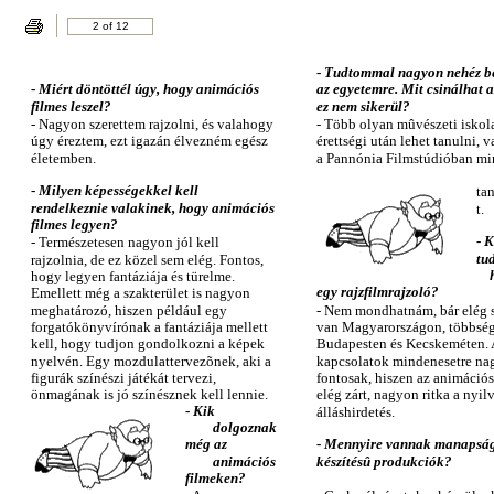
2 of 12
-
Tudtommal nagyon nehéz b
-
Miért döntöttél úgy, hogy animációs
az egyetemre. Mit csinálhat a
filmes leszel?
ez nem sikerül?
- Nagyon szerettem rajzolni, és valahogy
- Több olyan mûvészeti iskol
úgy éreztem, ezt igazán élvezném egész
érettségi után lehet tanulni, 
életemben.
a Pannónia Filmstúdióban m
-
Milyen képességekkel kell
ta
rendelkeznie valakinek, hogy animációs
t.
filmes legyen?
-
K
- Természetesen nagyon jól kell
tu
rajzolnia, de ez közel sem elég. Fontos,
hogy legyen fantáziája és türelme.
egy rajzfilmrajzoló?
Emellett még a szakterület is nagyon
meghatározó, hiszen például egy
- Nem mondhatnám, bár elég 
forgatókönyvírónak a fantáziája mellett
van Magyarországon, többsé
kell, hogy tudjon gondolkozni a képek
Budapesten és Kecskeméten.
nyelvén. Egy mozdulattervezõnek, aki a
kapcsolatok mindenesetre n
figurák színészi játékát tervezi,
fontosak, hiszen az animációs
önmagának is jó színésznek kell lennie.
elég zárt, nagyon ritka a nyil
-
Kik
álláshirdetés.
dolgoznak
még az
-
Mennyire vannak manapság
animációs
készítésû produkciók?
filmeken?