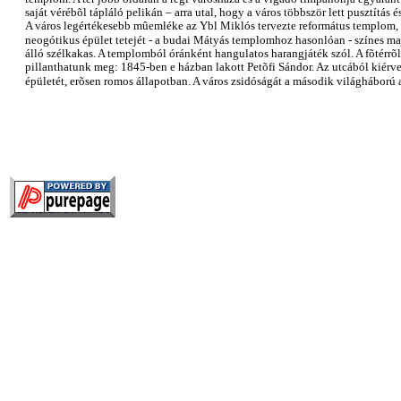
saját vérébõl tápláló pelikán – arra utal, hogy a város többször lett pusztítás 
A város legértékesebb mûemléke az Ybl Miklós tervezte református templom, m
neogótikus épület tetejét - a budai Mátyás templomhoz hasonlóan - színes maj
álló szélkakas. A templomból óránként hangulatos harangjáték szól. A fõtérrõ
pillanthatunk meg: 1845-ben e házban lakott Petõfi Sándor. Az utcából kiérve
épületét, erõsen romos állapotban. A város zsidóságát a második világháború al