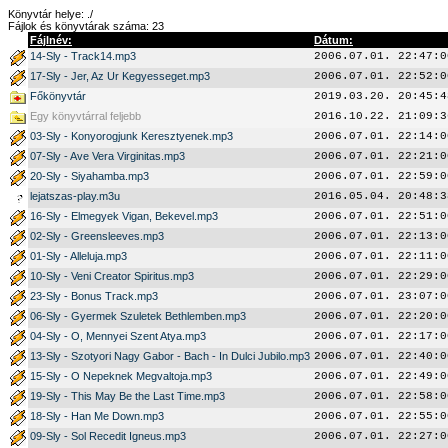
Könyvtár helye: ./
Fájlok és könyvtárak száma: 23
Fájlnév:
Dátum:
14-Sly - Track14.mp3
2006.07.01. 22:47:0
17-Sly - Jer, Az Ur Kegyesseget.mp3
2006.07.01. 22:52:0
Főkönyvtár
2019.03.20. 20:45:4
Egy könyvtárral feljebb
2016.10.22. 21:09:3
03-Sly - Konyorogjunk Keresztyenek.mp3
2006.07.01. 22:14:0
07-Sly - Ave Vera Virginitas.mp3
2006.07.01. 22:21:0
20-Sly - Siyahamba.mp3
2006.07.01. 22:59:0
lejatszas-play.m3u
2016.05.04. 20:48:3
16-Sly - Elmegyek Vigan, Bekevel.mp3
2006.07.01. 22:51:0
02-Sly - Greensleeves.mp3
2006.07.01. 22:13:0
01-Sly - Alleluja.mp3
2006.07.01. 22:11:0
10-Sly - Veni Creator Spiritus.mp3
2006.07.01. 22:29:0
23-Sly - Bonus Track.mp3
2006.07.01. 23:07:0
06-Sly - Gyermek Szuletek Bethlemben.mp3
2006.07.01. 22:20:0
04-Sly - O, Mennyei Szent Atya.mp3
2006.07.01. 22:17:0
13-Sly - Szotyori Nagy Gabor - Bach - In Dulci Jubilo.mp3
2006.07.01. 22:40:0
15-Sly - O Nepeknek Megvaltoja.mp3
2006.07.01. 22:49:0
19-Sly - This May Be the Last Time.mp3
2006.07.01. 22:58:0
18-Sly - Han Me Down.mp3
2006.07.01. 22:55:0
09-Sly - Sol Recedit Igneus.mp3
2006.07.01. 22:27:0