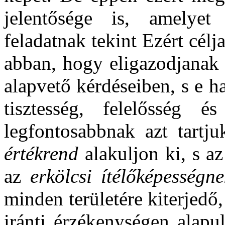
jelentősége is, amelyet 
feladatnak
tekint
Ezért célj
abban, hogy eligazodjanak 
alapvető kérdéseiben, s e h
tisztesség, felelősség 
legfontosabbnak azt tart
értékrend
alakuljon ki, s a
az
erkölcsi ítélőképességne
minden területére kiterjedő,
iránti érzékenységen alapu