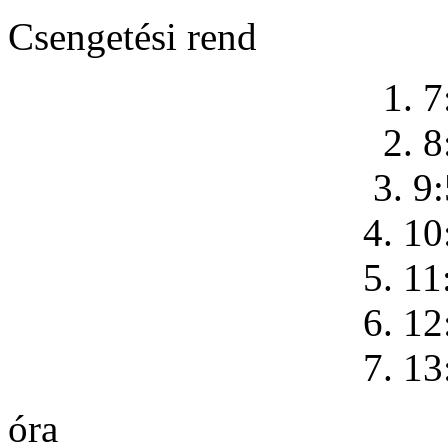
Csengetési rend
1. 7
2. 8
3. 9
4. 10
5. 11
6. 12
7. 13
óra