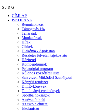
S J R G
CÍMLAP
ISKOLÁNK
Bemutatkozás
Támogatás 1%
Tanáraink
Munkatársak
Hírek
Cikkek
Diakónia - Ápolástan
Részletes felvételi tájékoztató
Házirend
Kompendiumok
Pedagógiai program
Kűlönös közzétételi lista
Szervezeti,Működési Szabályzat
Képzési rendszer
DigiÉvkönyvek
Tanulmányi eredmények
Sportbajnokságok
A névadónkról
Az iskola címere
Iskolaújság