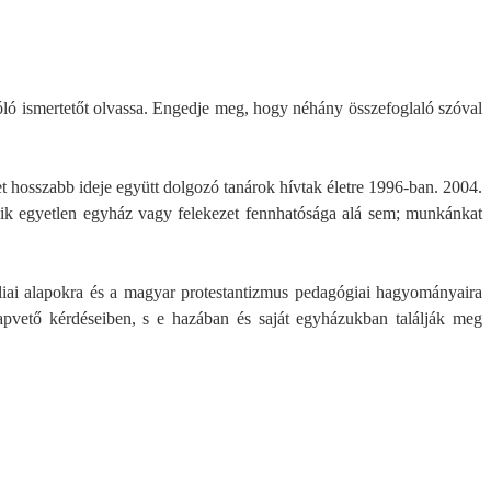
óló ismertetőt olvassa. Engedje meg, hogy néhány összefoglaló szóval
t hosszabb ideje együtt dolgozó tanárok hívtak életre 1996-ban. 2004.
rtozik egyetlen egyház vagy felekezet fennhatósága alá sem; munkánkat
liai alapokra és a magyar protestantizmus pedagógiai hagyományaira
lapvető kérdéseiben, s e hazában és saját egyházukban találják meg