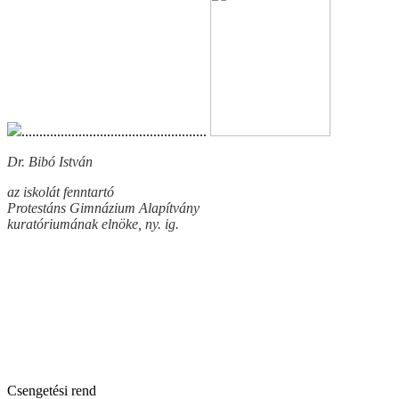
....................................................
Dr. Bibó István Kocsis Im
az iskolát fenntartó ig
Protestáns Gimnázium Alapítvány
kuratóriumának elnöke, ny. ig.
Csengetési rend