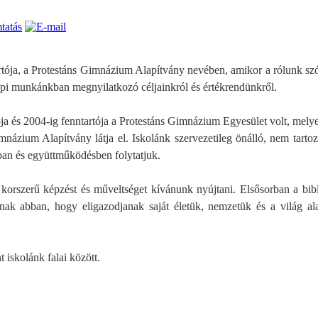
artója, a Protestáns Gimnázium Alapítvány nevében, amikor a rólunk sz
i munkánkban megnyilatkozó céljainkról és értékrendünkről.
ja és 2004-ig fenntartója a Protestáns Gimnázium Egyesület volt, melye
 Gimnázium Alapítvány látja el. Iskolánk szervezetileg önálló, nem ta
ban és együttműködésben folytatjuk.
 korszerű képzést és műveltséget kívánunk nyújtani. Elsősorban a bib
knak abban, hogy eligazodjanak saját életük, nemzetük és a világ a
 iskolánk falai között.