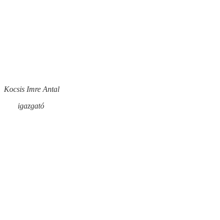
re Antal
azgató