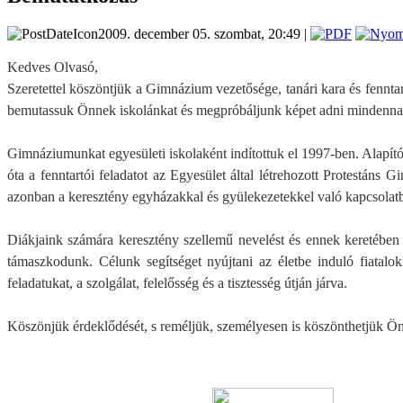
2009. december 05. szombat, 20:49 |
Kedves Olvasó,
Szeretettel köszöntjük a Gimnázium vezetősége, tanári kara és fennt
bemutassuk Önnek iskolánkat és megpróbáljunk képet adni mindennap
Gimnáziumunkat egyesületi iskolaként indítottuk el 1997-ben. Alapító
óta a fenntartói feladatot az Egyesület által létrehozott Protestáns
azonban a keresztény egyházakkal és gyülekezetekkel való kapcsolat
Diákjaink számára keresztény szellemű nevelést és ennek keretében
támaszkodunk. Célunk segítséget nyújtani az életbe induló fiatalo
feladatukat, a szolgálat, felelősség és a tisztesség útján járva.
Köszönjük érdeklődését, s reméljük, személyesen is köszönthetjük Önt