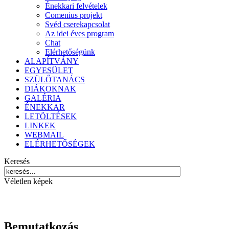
Énekkari felvételek
Comenius projekt
Svéd cserekapcsolat
Az idei éves program
Chat
Elérhetőségünk
ALAPÍTVÁNY
EGYESÜLET
SZÜLŐTANÁCS
DIÁKOKNAK
GALÉRIA
ÉNEKKAR
LETÖLTÉSEK
LINKEK
WEBMAIL
ELÉRHETŐSÉGEK
Keresés
Véletlen képek
Bemutatkozás