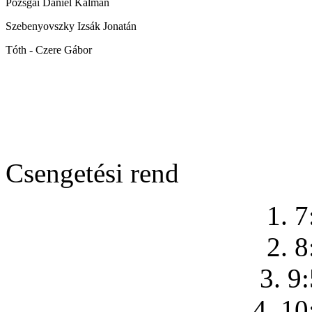
Pozsgai Dániel Kálmán
Szebenyovszky Izsák Jonatán
Tóth - Czere Gábor
Csengetési rend
1. 7
2. 8
3. 9
4. 10