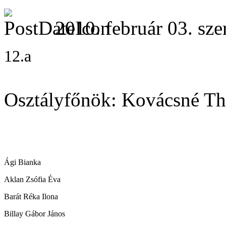
2010. február 03. sze
12.a
Osztályfőnök: Kovácsné 
Ági Bianka
Aklan Zsófia Éva
Barát Réka Ilona
Billay Gábor János