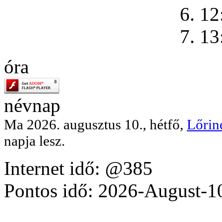
6. 12
7. 13
óra
névnap
Ma 2026. augusztus 10., hétfő,
Lőrin
napja lesz.
Internet idő: @385
Pontos idő: 2026-August-