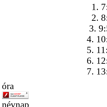
1. 7
2. 8
3. 9
4. 10
5. 11
6. 12
7. 13
óra
névnap