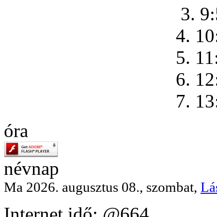
3. 9
4. 10
5. 11
6. 12
7. 13
óra
névnap
Ma 2026. augusztus 08., szombat,
Lá
Internet idő: @664