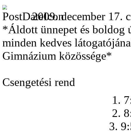
2009. december 17. c
*Áldott ünnepet és boldog ú
minden kedves látogatójának
Gimnázium közössége*
Csengetési rend
1. 7
2. 8
3. 9