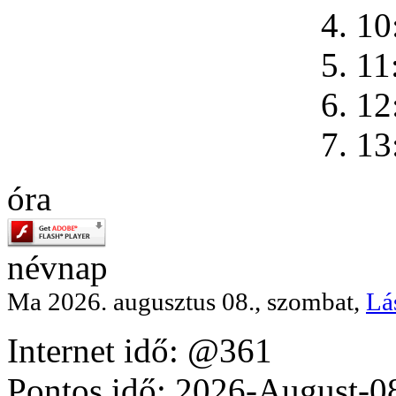
4. 10
5. 11
6. 12
7. 13
óra
névnap
Ma 2026. augusztus 08., szombat,
Lá
Internet idő: @361
Pontos idő: 2026-August-0