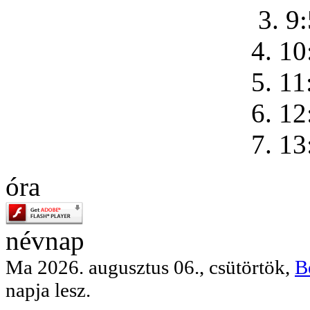
3. 9
4. 10
5. 11
6. 12
7. 13
óra
névnap
Ma 2026. augusztus 06., csütörtök,
B
napja lesz.