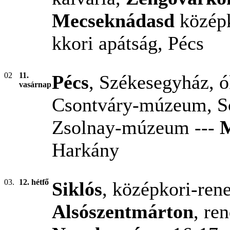
Mecseknádasd
közép
kkori apátság,
Pécs
02
11.
Pécs
, Székesegyház, ó
vasárnap
Csontváry-múzeum, S
Zsolnay-múzeum ---
Harkány
03.
12. hétfő
Siklós
, középkori-rene
Alsószentmárton
, re