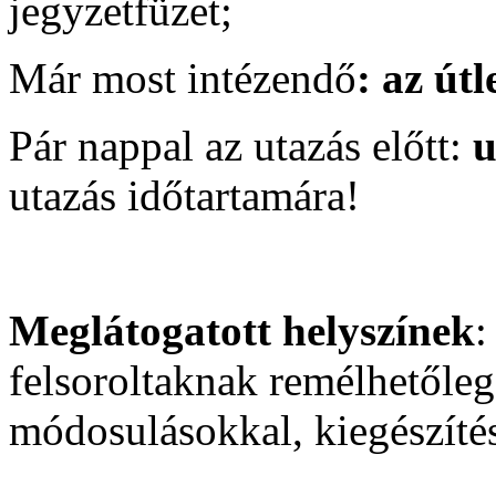
jegyzetfüzet;
Már most intézendő
: az útl
Pár nappal az utazás előtt:
u
utazás időtartamára!
Meglátogatott helyszínek
:
felsoroltaknak remélhetőle
módosulásokkal, kiegészíté