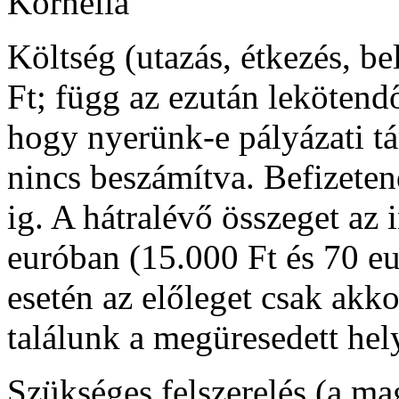
Kornélia
Költség
(utazás, étkezés, b
Ft; függ az ezután lekötend
hogy nyerünk-e pályázati t
nincs beszámítva. Befizetend
ig. A hátralévő összeget
az 
euróban (15.000 Ft és 70 eu
esetén az előleget csak akko
találunk a megüresedett
hel
Szükséges felszerelés (a ma