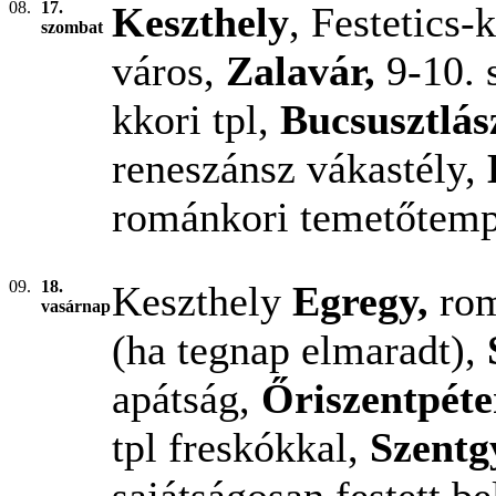
08.
17.
Keszthely
, Festetics-
szombat
város,
Zalavár,
9-10.
kkori tpl,
Bucsusztlás
reneszánsz vákastély,
románkori temetőtem
09.
18.
Keszthely
Egregy,
rom
vasárnap
(ha tegnap elmaradt),
apátság,
Őriszentpéte
tpl freskókkal,
Szentg