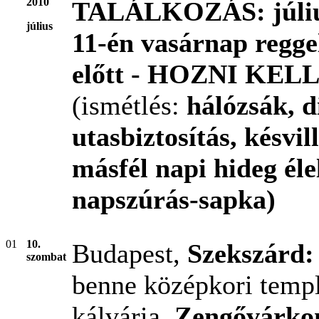
2010
TALÁLKOZÁS: július
július
11-én vasárnap regge
előtt -
HOZNI KELL
(ismétlés:
hálózsák, d
utasbiztosítás, késvi
másfél napi hideg él
napszúrás-sapka)
01
10.
Budapest,
Szekszárd
szombat
benne középkori tem
kálvária,
Zengővárko