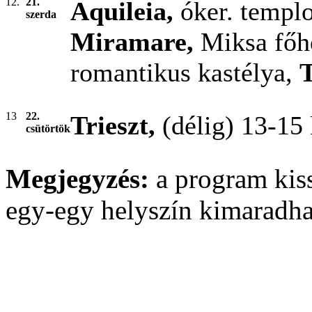
12.
21.
Aquileia,
óker. templ
szerda
Miramare,
Miksa főh
romantikus kastélya,
T
13
22.
Trieszt,
(délig) 13-15
csütörtök
Megjegyzés:
a program kiss
egy-egy helyszín kimaradha