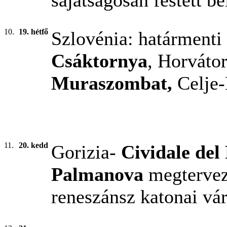
sajátságosan festett be
10.
19. hétfő
Szlovénia: határmenti 
Csáktornya
, Horváto
Muraszombat,
Celje-
11.
20. kedd
Gorizia-
Cividale del 
Palmanova
megtervez
reneszánsz katonai vá