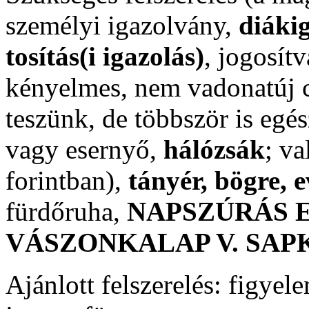
személyi igazolvány,
diáki
tosítás(i igazolás)
, jogosít
kényelmes, nem vadonatúj 
teszünk, de többször is egé
vagy esernyő,
hálózsák
; v
forintban),
tányér, bögre,
e
fürdőruha,
NAPSZÚRÁS 
VÁSZONKALAP V. SAP
Ajánlott felszerelés:
figyel