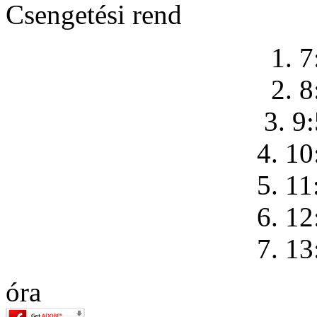
Csengetési rend
1. 7
2. 8
3. 9
4. 10
5. 11
6. 12
7. 13
óra