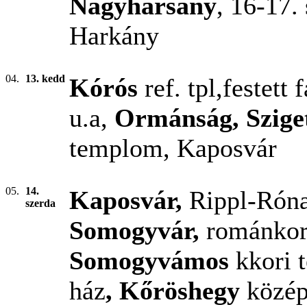
Nagyharsány
, 16-17.
Harkány
04.
13. kedd
Kórós
ref. tpl,festett
u.a,
Ormánság,
Szige
templom, Kaposvár
05.
14.
Kaposvár,
Rippl-Rón
szerda
Somogyvár,
románkor
Somogyvámos
kkori
ház
, Kőröshegy
közép