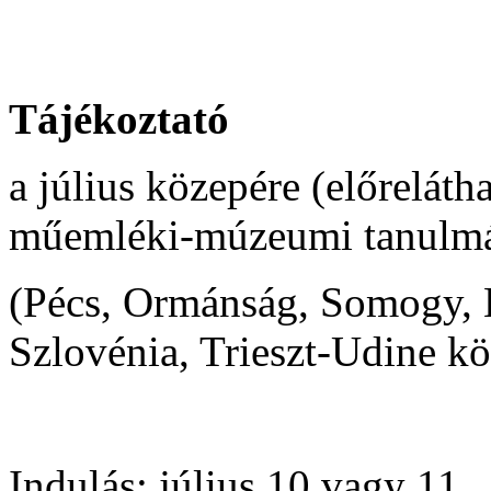
Tájékoztató
a július közepére (előreláth
műemléki-múzeumi tanulmá
(Pécs, Ormánság, Somogy, B
Szlovénia, Trieszt-Udine k
Indulás:
július 10 vagy 11,.