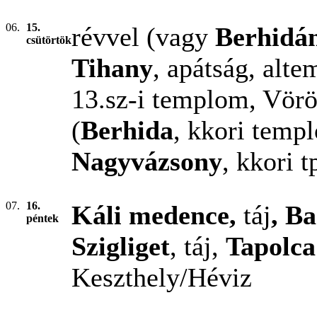
06.
15.
révvel (vagy
Berhidá
csütörtök
Tihany
, apátság, alt
13.sz-i templom, Vörö
(
Berhida
, kkori tem
Nagyvázsony
, kkori 
07.
16.
Káli medence,
táj
, B
péntek
Szigliget
, táj,
Tapolca
Keszthely/Héviz