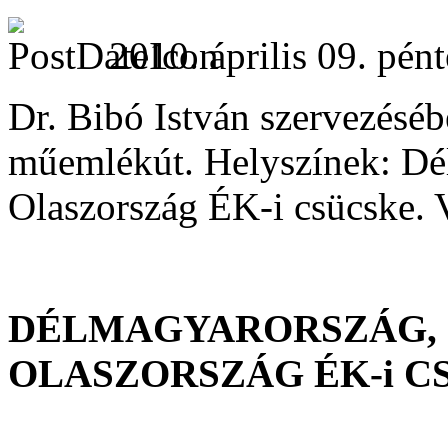
2010. április 09. pén
Dr. Bibó István szervezésébe
műemlékút. Helyszínek: Dél
Olaszország ÉK-i csücske. V
DÉLMAGYARORSZÁG, 
OLASZORSZÁG ÉK-i C