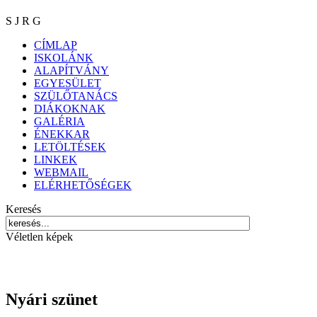
S J R G
CÍMLAP
ISKOLÁNK
ALAPÍTVÁNY
EGYESÜLET
SZÜLŐTANÁCS
DIÁKOKNAK
GALÉRIA
ÉNEKKAR
LETÖLTÉSEK
LINKEK
WEBMAIL
ELÉRHETŐSÉGEK
Keresés
Véletlen képek
Nyári szünet