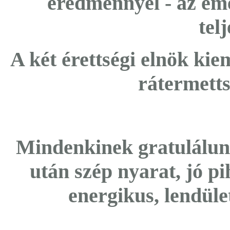
eredménnyel - az emel
telj
A két érettségi elnök kie
rátermetts
Mindenkinek gratulálunk
után szép nyarat, jó p
energikus, lendüle