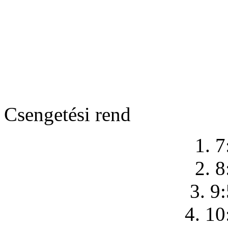
Csengetési rend
1. 7
2. 8
3. 9
4. 10