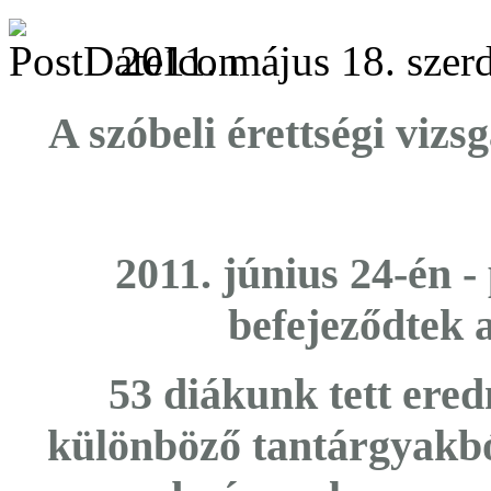
2011. május 18. szerd
A szóbeli érettségi viz
2011. június 24-én 
befejeződtek a
53 diákunk tett ered
különböző tantárgyakbó