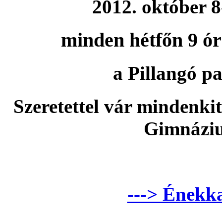
2012. október 8
minden hétfőn 9 óra
a Pillangó pa
Szeretettel vár mindenki
Gimnáziu
---> Énekka