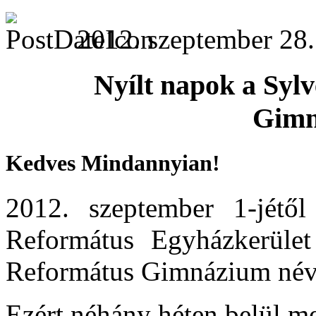
2012. szeptember 28.
Nyílt napok a Syl
Gimn
Kedves Mindannyian!
2012. szeptember 1-jétő
Református Egyházkerület 
Református Gimnázium néve
Ezért néhány héten belül m