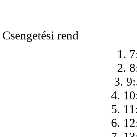
Csengetési rend
1. 7
2. 8
3. 9
4. 10
5. 11
6. 12
7. 13