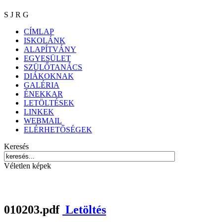
S J R G
CÍMLAP
ISKOLÁNK
ALAPÍTVÁNY
EGYESÜLET
SZÜLŐTANÁCS
DIÁKOKNAK
GALÉRIA
ÉNEKKAR
LETÖLTÉSEK
LINKEK
WEBMAIL
ELÉRHETŐSÉGEK
Keresés
Véletlen képek
010203.pdf
Letöltés