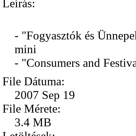
Leírás:
- "Fogyasztók és Ünnepek
mini
- "Consumers and Festiva
File Dátuma:
2007 Sep 19
File Mérete:
3.4 MB
Letöltések: