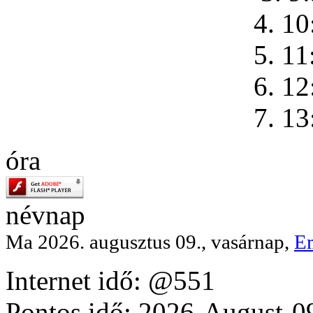
4. 10
5. 11
6. 12
7. 13
óra
névnap
Ma 2026. augusztus 09., vasárnap,
E
Internet idő: @551
Pontos idő: 2026-August-0