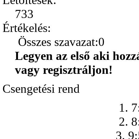
733
Értékelés:
Összes szavazat:0
Legyen az első aki hozz
vagy regisztráljon!
Csengetési rend
1. 7
2. 8
3. 9