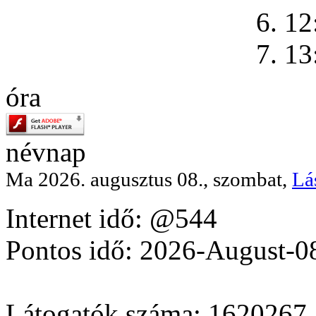
6. 12
7. 13
óra
névnap
Ma 2026. augusztus 08., szombat,
Lá
Internet idő: @544
Pontos idő: 2026-August-0
Látogatók száma: 1620267