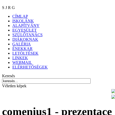
S J R G
CÍMLAP
ISKOLÁNK
ALAPÍTVÁNY
EGYESÜLET
SZÜLŐTANÁCS
DIÁKOKNAK
GALÉRIA
ÉNEKKAR
LETÖLTÉSEK
LINKEK
WEBMAIL
ELÉRHETŐSÉGEK
Keresés
Véletlen képek
comenius1 - prezentace 