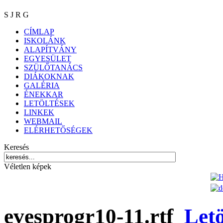
S J R G
CÍMLAP
ISKOLÁNK
ALAPÍTVÁNY
EGYESÜLET
SZÜLŐTANÁCS
DIÁKOKNAK
GALÉRIA
ÉNEKKAR
LETÖLTÉSEK
LINKEK
WEBMAIL
ELÉRHETŐSÉGEK
Keresés
Véletlen képek
evesprogr10-11.rtf
Letö