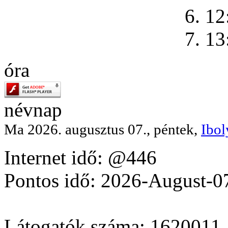
6. 12
7. 13
óra
névnap
Ma 2026. augusztus 07., péntek,
Ibol
Internet idő: @446
Pontos idő: 2026-August-0
Látogatók száma: 1620011