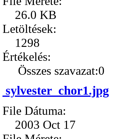
File Mérete:
26.0 KB
Letöltések:
1298
Értékelés:
Összes szavazat:0
sylvester_chor1.jpg
File Dátuma:
2003 Oct 17
File Mérete: