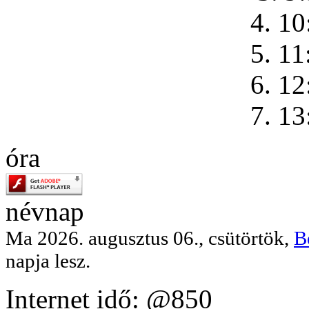
4. 10
5. 11
6. 12
7. 13
óra
névnap
Ma 2026. augusztus 06., csütörtök,
B
napja lesz.
Internet idő: @850