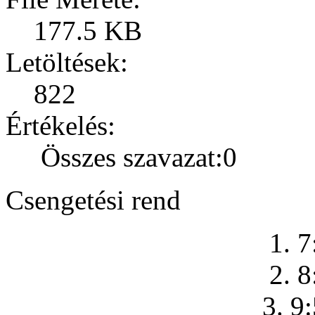
177.5 KB
Letöltések:
822
Értékelés:
Összes szavazat:0
Csengetési rend
1. 7
2. 8
3. 9