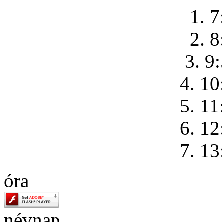
1. 7
2. 8
3. 9
4. 10
5. 11
6. 12
7. 13
óra
névnap