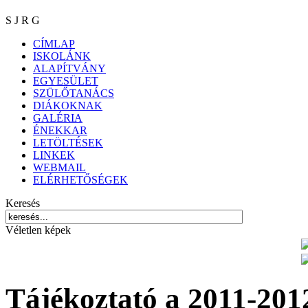
S J R G
CÍMLAP
ISKOLÁNK
ALAPÍTVÁNY
EGYESÜLET
SZÜLŐTANÁCS
DIÁKOKNAK
GALÉRIA
ÉNEKKAR
LETÖLTÉSEK
LINKEK
WEBMAIL
ELÉRHETŐSÉGEK
Keresés
Véletlen képek
Tájékoztató a 2011-201