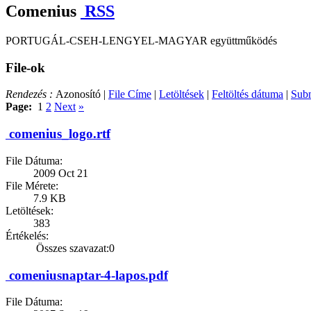
Comenius
RSS
PORTUGÁL-CSEH-LENGYEL-MAGYAR együttműködés
File-ok
Rendezés :
Azonosító |
File Címe
|
Letöltések
|
Feltöltés dátuma
|
Subm
Page:
1
2
Next
»
comenius_logo.rtf
File Dátuma:
2009 Oct 21
File Mérete:
7.9 KB
Letöltések:
383
Értékelés:
Összes szavazat:0
comeniusnaptar-4-lapos.pdf
File Dátuma: