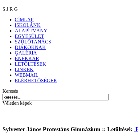
S J R G
CÍMLAP
ISKOLÁNK
ALAPÍTVÁNY
EGYESÜLET
SZÜLŐTANÁCS
DIÁKOKNAK
GALÉRIA
ÉNEKKAR
LETÖLTÉSEK
LINKEK
WEBMAIL
ELÉRHETŐSÉGEK
Keresés
Véletlen képek
Sylvester János Protestáns Gimnázium :: Letöltések