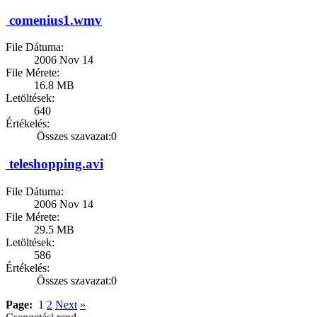
comenius1.wmv
File Dátuma:
2006 Nov 14
File Mérete:
16.8 MB
Letöltések:
640
Értékelés:
Összes szavazat:0
teleshopping.avi
File Dátuma:
2006 Nov 14
File Mérete:
29.5 MB
Letöltések:
586
Értékelés:
Összes szavazat:0
Page:
1
2
Next
»