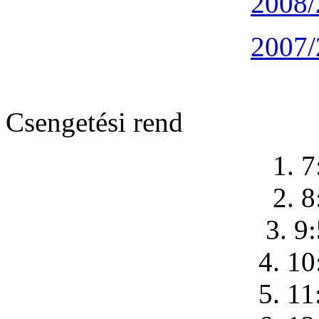
2008/
2007/
Csengetési rend
1. 7
2. 8
3. 9
4. 10
5. 11