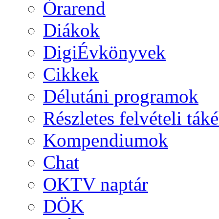
Órarend
Diákok
DigiÉvkönyvek
Cikkek
Délutáni programok
Részletes felvételi ták
Kompendiumok
Chat
OKTV naptár
DÖK