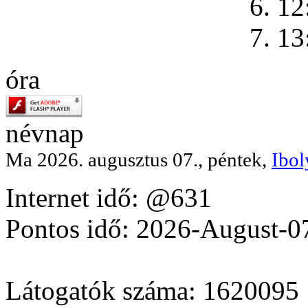
6. 12
7. 13
óra
névnap
Ma 2026. augusztus 07., péntek,
Ibol
Internet idő: @631
Pontos idő: 2026-August-0
Látogatók száma: 1620095