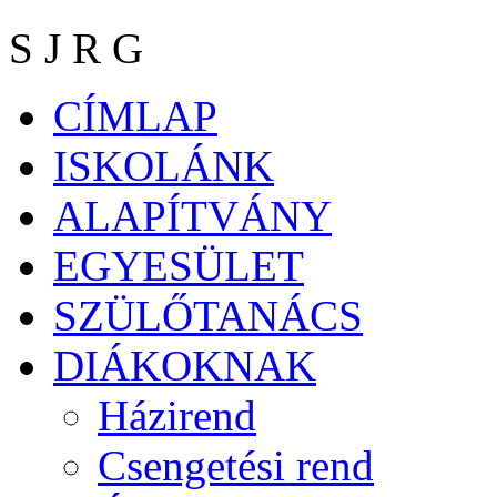
S J R G
CÍMLAP
ISKOLÁNK
ALAPÍTVÁNY
EGYESÜLET
SZÜLŐTANÁCS
DIÁKOKNAK
Házirend
Csengetési rend