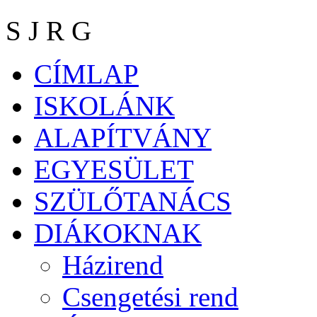
S J R G
CÍMLAP
ISKOLÁNK
ALAPÍTVÁNY
EGYESÜLET
SZÜLŐTANÁCS
DIÁKOKNAK
Házirend
Csengetési rend