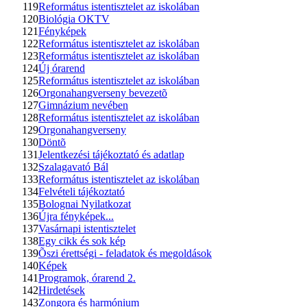
119
Református istentisztelet az iskolában
120
Biológia OKTV
121
Fényképek
122
Református istentisztelet az iskolában
123
Református istentisztelet az iskolában
124
Új órarend
125
Református istentisztelet az iskolában
126
Orgonahangverseny bevezetõ
127
Gimnázium nevében
128
Református istentisztelet az iskolában
129
Orgonahangverseny
130
Döntõ
131
Jelentkezési tájékoztató és adatlap
132
Szalagavató Bál
133
Református istentisztelet az iskolában
134
Felvételi tájékoztató
135
Bolognai Nyilatkozat
136
Újra fényképek...
137
Vasárnapi istentisztelet
138
Egy cikk és sok kép
139
Õszi érettségi - feladatok és megoldások
140
Képek
141
Programok, órarend 2.
142
Hirdetések
143
Zongora és harmónium