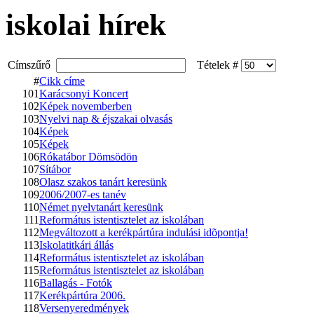
iskolai hírek
Címszűrő
Tételek #
#
Cikk címe
101
Karácsonyi Koncert
102
Képek novemberben
103
Nyelvi nap & éjszakai olvasás
104
Képek
105
Képek
106
Rókatábor Dömsödön
107
Sítábor
108
Olasz szakos tanárt keresünk
109
2006/2007-es tanév
110
Német nyelvtanárt keresünk
111
Református istentisztelet az iskolában
112
Megváltozott a kerékpártúra indulási idõpontja!
113
Iskolatitkári állás
114
Református istentisztelet az iskolában
115
Református istentisztelet az iskolában
116
Ballagás - Fotók
117
Kerékpártúra 2006.
118
Versenyeredmények