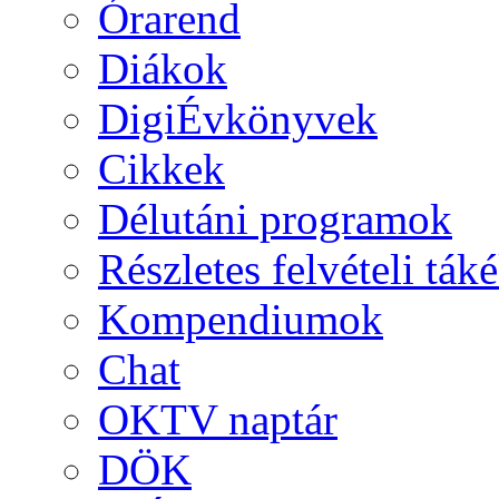
Órarend
Diákok
DigiÉvkönyvek
Cikkek
Délutáni programok
Részletes felvételi ták
Kompendiumok
Chat
OKTV naptár
DÖK