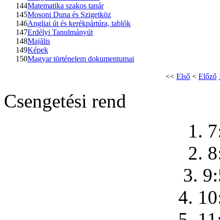
144
Matematika szakos tanár
145
Mosoni Duna és Szigetköz
146
Angliai út és kerékpártúra, tablók
147
Erdélyi Tanulmányút
148
Majális
149
Képek
150
Magyar történelem dokumentumai
<<
Első
<
Előző
Csengetési rend
1. 7
2. 8
3. 9
4. 10
5. 11