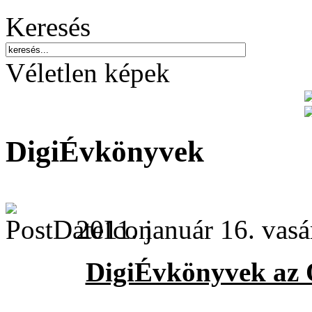
Keresés
Véletlen képek
DigiÉvkönyvek
2011. január 16. vasá
DigiÉvkönyvek az 