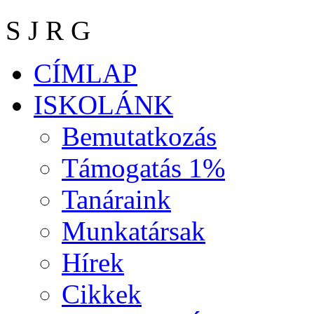
S J R G
CÍMLAP
ISKOLÁNK
Bemutatkozás
Támogatás 1%
Tanáraink
Munkatársak
Hírek
Cikkek