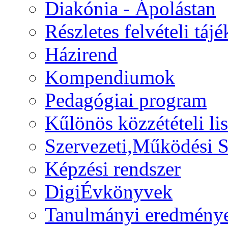
Diakónia - Ápolástan
Részletes felvételi táj
Házirend
Kompendiumok
Pedagógiai program
Kűlönös közzétételi lis
Szervezeti,Működési S
Képzési rendszer
DigiÉvkönyvek
Tanulmányi eredmény