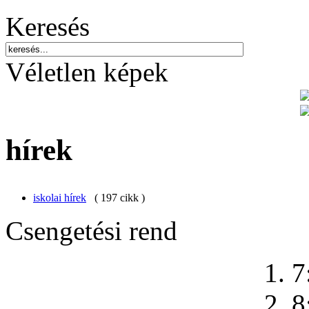
Keresés
Véletlen képek
hírek
iskolai hírek
( 197 cikk )
Csengetési rend
1. 7
2. 8