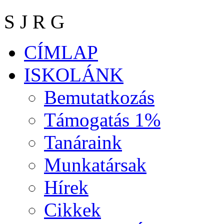
S J R G
CÍMLAP
ISKOLÁNK
Bemutatkozás
Támogatás 1%
Tanáraink
Munkatársak
Hírek
Cikkek