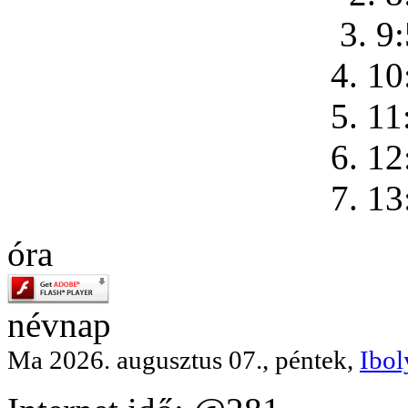
3. 9
4. 10
5. 11
6. 12
7. 13
óra
névnap
Ma 2026. augusztus 07., péntek,
Ibol