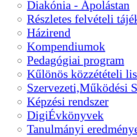
Diakónia - Ápolástan
Részletes felvételi táj
Házirend
Kompendiumok
Pedagógiai program
Kűlönös közzétételi lis
Szervezeti,Működési S
Képzési rendszer
DigiÉvkönyvek
Tanulmányi eredmény