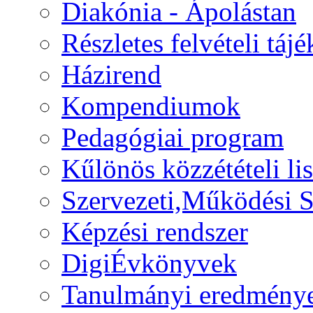
Diakónia - Ápolástan
Részletes felvételi táj
Házirend
Kompendiumok
Pedagógiai program
Kűlönös közzétételi lis
Szervezeti,Működési S
Képzési rendszer
DigiÉvkönyvek
Tanulmányi eredmény