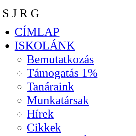
S J R G
CÍMLAP
ISKOLÁNK
Bemutatkozás
Támogatás 1%
Tanáraink
Munkatársak
Hírek
Cikkek