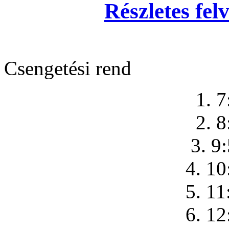
Részletes felv
Csengetési rend
1. 7
2. 8
3. 9
4. 10
5. 11
6. 12