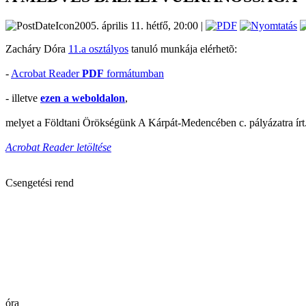
2005. április 11. hétfő, 20:00 |
Zacháry Dóra
11.a osztályos
tanuló munkája elérhetõ:
-
Acrobat Reader
PDF
formátumban
- illetve
ezen a weboldalon
,
melyet a Földtani Örökségünk A Kárpát-Medencében c. pályázatra írt.
Acrobat Reader letöltése
Csengetési rend
óra