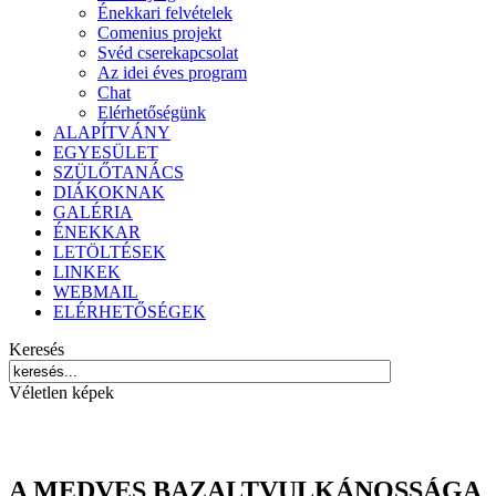
Énekkari felvételek
Comenius projekt
Svéd cserekapcsolat
Az idei éves program
Chat
Elérhetőségünk
ALAPÍTVÁNY
EGYESÜLET
SZÜLŐTANÁCS
DIÁKOKNAK
GALÉRIA
ÉNEKKAR
LETÖLTÉSEK
LINKEK
WEBMAIL
ELÉRHETŐSÉGEK
Keresés
Véletlen képek
A MEDVES BAZALTVULKÁNOSSÁGA