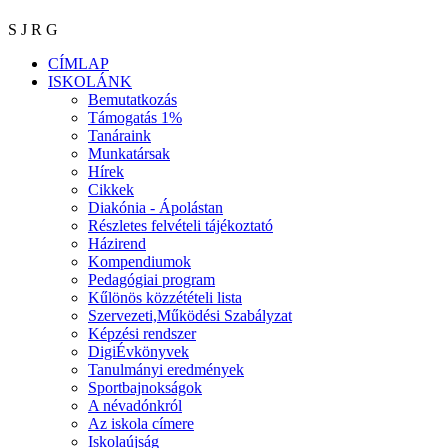
S J R G
CÍMLAP
ISKOLÁNK
Bemutatkozás
Támogatás 1%
Tanáraink
Munkatársak
Hírek
Cikkek
Diakónia - Ápolástan
Részletes felvételi tájékoztató
Házirend
Kompendiumok
Pedagógiai program
Kűlönös közzétételi lista
Szervezeti,Működési Szabályzat
Képzési rendszer
DigiÉvkönyvek
Tanulmányi eredmények
Sportbajnokságok
A névadónkról
Az iskola címere
Iskolaújság