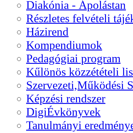
Diakónia - Ápolástan
Részletes felvételi táj
Házirend
Kompendiumok
Pedagógiai program
Kűlönös közzétételi lis
Szervezeti,Működési S
Képzési rendszer
DigiÉvkönyvek
Tanulmányi eredmény