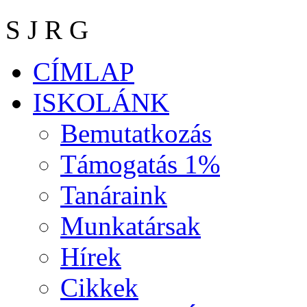
S J R G
CÍMLAP
ISKOLÁNK
Bemutatkozás
Támogatás 1%
Tanáraink
Munkatársak
Hírek
Cikkek