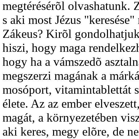
megtérésérõl olvashatunk. Z
s aki most Jézus "keresése
Zákeus? Kirõl gondolhatjuk,
hiszi, hogy maga rendelkezhe
hogy ha a vámszedõ asztalnál
megszerzi magának a márkás
mosóport, vitamintablettát 
élete. Az az ember elveszett
magát, a környezetében visz
aki keres, megy elõre, de n