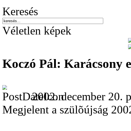
Keresés
Véletlen képek
Koczó Pál: Karácsony e
2002. december 20. p
Megjelent a szülõújság 20