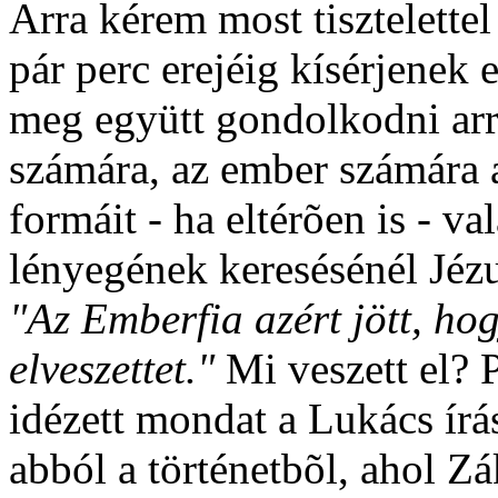
Arra kérem most tisztelette
pár perc erejéig kísérjenek
meg együtt gondolkodni arró
számára, az ember számára 
formáit - ha eltérõen is - 
lényegének keresésénél Jézu
"Az Emberfia azért jött, ho
elveszettet."
Mi veszett el? 
idézett mondat a Lukács írá
abból a történetbõl, ahol 