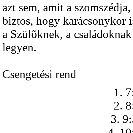
azt sem, amit a szomszédja,
biztos, hogy karácsonykor 
a Szülõknek, a családoknak
legyen.
Csengetési rend
1. 7
2. 8
3. 9
4. 10