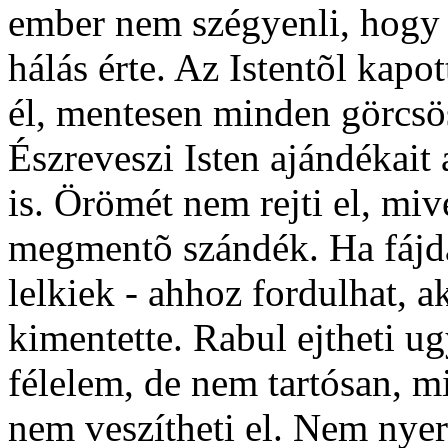
ember nem szégyenli, hogy 
hálás érte. Az Istentõl kapo
él, mentesen minden görcsö
Észreveszi Isten ajándékait
is. Örömét nem rejti el, mi
megmentõ szándék. Ha fájda
lelkiek - ahhoz fordulhat, a
kimentette. Rabul ejtheti u
félelem, de nem tartósan, mi
nem veszítheti el. Nem nyer