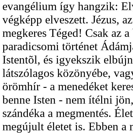
evangélium így hangzik: E
végképp elveszett. Jézus, az
megkeres Téged! Csak az a 
paradicsomi történet Ádámj
Istentõl, és igyekszik elbúj
látszólagos közönyébe, vag
örömhír - a menedéket keres
benne Isten - nem ítélni jön
szándéka a megmentés. Életet
megújult életet is. Ebben a m