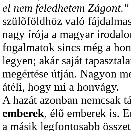
el nem feledhetem Zágont."
szülõföldhöz való fájdalmas
nagy írója a magyar irodal
fogalmatok sincs még a ho
legyen; akár saját tapaszta
megértése útján. Nagyon me
átéli, hogy mi a honvágy.
A hazát azonban nemcsak tá
emberek
, élõ emberek is. 
a másik legfontosabb összet