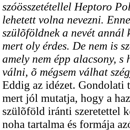
szóösszetétellel Heptoro P
lehetett volna nevezni. Enn
szülõföldnek a nevét annál
mert oly érdes. De nem is s
amely nem épp alacsony, s h
válni, õ mégsem válhat szég
Eddig az idézet. Gondolati t
mert jól mutatja, hogy a haz
szülõföld iránti szeretettel
noha tartalma és formája a