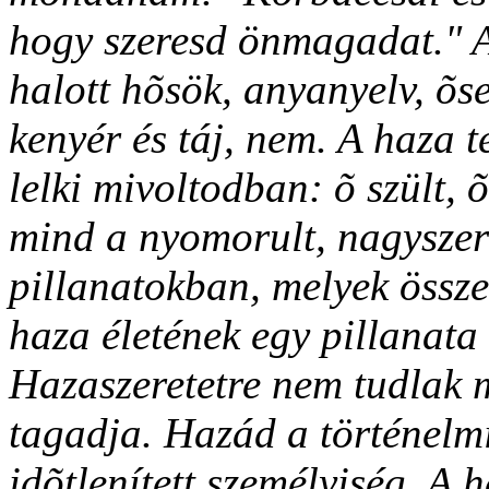
hogy szeresd önmagadat." A
halott hõsök, anyanyelv, õs
kenyér és táj, nem. A haza te
lelki mivoltodban: õ szült, õ 
mind a nyomorult, nagyszer
pillanatokban, melyek összes
haza életének egy pillanata 
Hazaszeretetre nem tudlak m
tagadja. Hazád a történelm
idõtlenített személyiség. A 