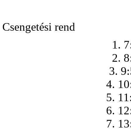
Csengetési rend
1. 7
2. 8
3. 9
4. 10
5. 11
6. 12
7. 13