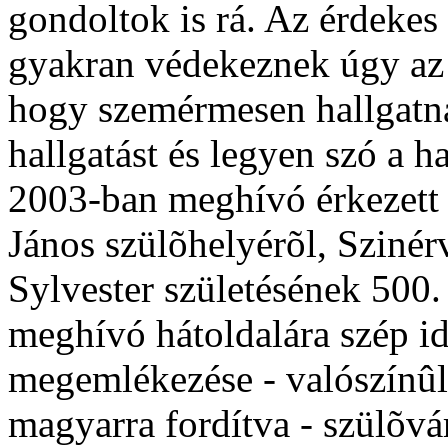
gondoltok is rá. Az érdekes
gyakran védekeznek úgy az e
hogy szemérmesen hallgatnak
hallgatást és legyen szó a ha
2003-ban meghívó érkezett 
János szülõhelyérõl, Szinérv
Sylvester születésének 500.
meghívó hátoldalára szép id
megemlékezése - valószínûle
magyarra fordítva - szülõvá