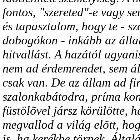
fontos, "szereted"-e vagy s
és tapasztalom, hogy te - s
dobogókon - inkább az állam
hitvallást. A hazától ugyan
nem ad érdemrendet, sem áll
csak van. De az állam ad fi
szalonkabátodra, príma kon
füstölõvel jársz körülötte, ha
megvallod a világ elõtt, hog
is, ha kerékbe törnek. Által