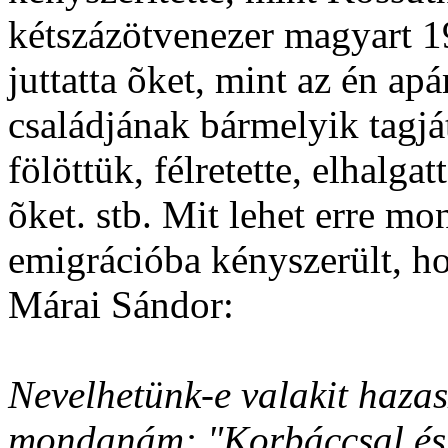
kétszázötvenezer magyart 1
juttatta õket, mint az én a
családjának bármelyik tagját
fölöttük, félretette, elhalgat
õket. stb. Mit lehet erre mo
emigrációba kényszerült, h
Márai Sándor:
Nevelhetünk-e valakit hazas
mondanám: "Korbáccsal és s