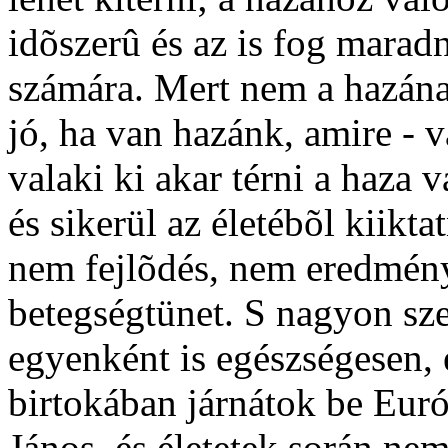
idõszerû és az is fog marad
számára. Mert nem a hazána
jó, ha van hazánk, amire - 
valaki ki akar térni a haza 
és sikerül az életébõl kiikta
nem fejlõdés, nem eredmény
betegségtünet. S nagyon sze
egyenként is egészségesen, 
birtokában járnátok be Euró
János, és életetek során ne