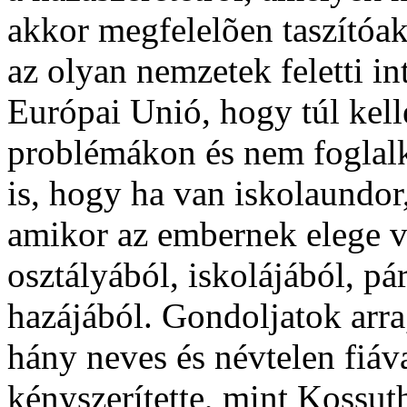
akkor megfelelõen taszítóak
az olyan nemzetek feletti i
Európai Unió, hogy túl kel
problémákon és nem foglalk
is, hogy ha van iskolaundor
amikor az embernek elege van
osztályából, iskolájából, pá
hazájából. Gondoljatok arr
hány neves és névtelen fiáv
kényszerítette, mint Kossu