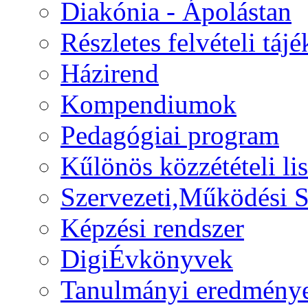
Diakónia - Ápolástan
Részletes felvételi táj
Házirend
Kompendiumok
Pedagógiai program
Kűlönös közzétételi lis
Szervezeti,Működési S
Képzési rendszer
DigiÉvkönyvek
Tanulmányi eredmény