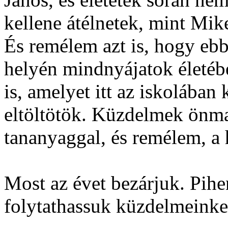
kellene átélnetek, mint Mi
És remélem azt is, hogy eb
helyén mindnyájatok életébe
is, amelyet itt az iskolába
eltöltötök. Küzdelmek önma
tananyaggal, és remélem, a hi
Most az évet bezárjuk. Pihen
folytathassuk küzdelmeinke