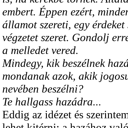
embert. Éppen ezért, minden
államot szereti, egy érdeket 
végzetet szeret. Gondolj er
a melledet vered.
Mindegy, kik beszélnek haz
mondanak azok, akik jogosu
nevében beszélni?
Te hallgass hazádra...
Eddig az idézet és szerinte
lehet kitérni; a hazához va