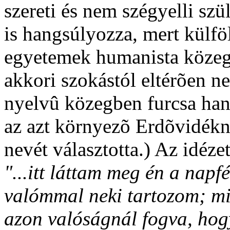
szereti és nem szégyelli szü
is hangsúlyozza, mert külfö
egyetemek humanista közegé
akkori szokástól eltérõen n
nyelvû közegben furcsa han
az azt környezõ Erdõvidékn
nevét választotta.) Az idéze
"...itt láttam meg én a napfé
valómmal neki tartozom; mi 
azon valóságnál fogva, hogy