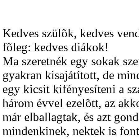
Kedves szülõk, kedves vendé
fõleg: kedves diákok!
Ma szeretnék egy sokak szer
gyakran kisajátított, de mi
egy kicsit kifényesíteni a 
három évvel ezelõtt, az akk
már elballagtak, és azt gon
mindenkinek, nektek is fon