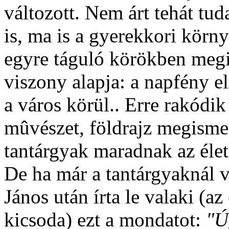
változott. Nem árt tehát tu
is, ma is a gyerekkori körny
egyre táguló körökben meg
viszony alapja: a napfény e
a város körül.. Erre rakódik
mûvészet, földrajz megismer
tantárgyak maradnak az éle
De ha már a tantárgyaknál 
János után írta le valaki (az
kicsoda) ezt a mondatot:
"Ú