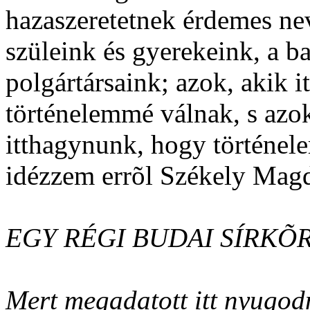
hazaszeretetnek érdemes nev
szüleink és gyerekeink, a b
polgártársaink; azok, akik 
történelemmé válnak, s azok
itthagynunk, hogy történe
idézzem errõl Székely Magd
EGY RÉGI BUDAI SÍRKÕR
Mert megadatott itt nyugod