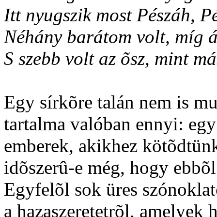
Itt nyugszik most Pészáh, Pé
Néhány barátom volt, míg á
S szebb volt az õsz, mint m
Egy sírkõre talán nem is mus
tartalma valóban ennyi: egy
emberek, akikhez kötõdtünk.
idõszerû-e még, hogy ebbõl 
Egyfelõl sok üres szónoklat
a hazaszeretetrõl, amelyek h