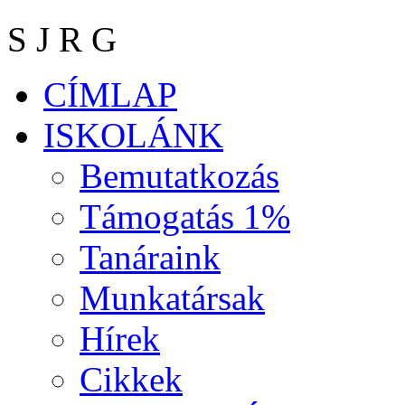
S J R G
CÍMLAP
ISKOLÁNK
Bemutatkozás
Támogatás 1%
Tanáraink
Munkatársak
Hírek
Cikkek