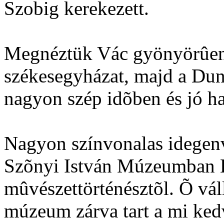
Szobig kerekezett.
Megnéztük Vác gyönyörûen f
székesegyházat, majd a Dun
nagyon szép idõben és jó h
Nagyon színvonalas idegenv
Szõnyi István Múzeumban 
mûvészettörténésztõl. Õ vál
múzeum zárva tart a mi ked