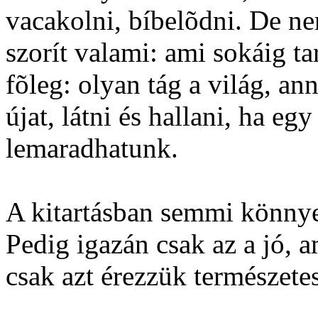
vacakolni, bíbelõdni. De nem
szorít valami: ami sokáig ta
fõleg: olyan tág a világ, an
újat, látni és hallani, ha e
lemaradhatunk.
A kitartásban semmi könnye
Pedig igazán csak az a jó, a
csak azt érezzük természete