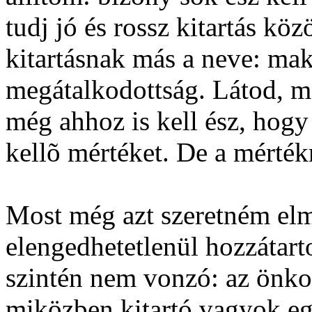
tudj jó és rossz kitartás köz
kitartásnak más a neve: ma
megátalkodottság. Látod, mo
még ahhoz is kell ész, hogy 
kellõ mértéket. De a mérték
Most még azt szeretném elm
elengedhetetlenül hozzátart
szintén nem vonzó: az önko
miközben kitartó vagyok eg