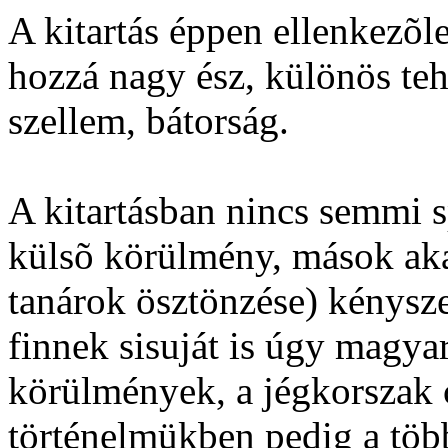
A kitartás éppen ellenkezõl
hozzá nagy ész, különös teh
szellem, bátorság.
A kitartásban nincs semmi s
külsõ körülmény, mások akar
tanárok ösztönzése) kénysze
finnek sisuját is úgy magya
körülmények, a jégkorszak cs
történelmükben pedig a töb