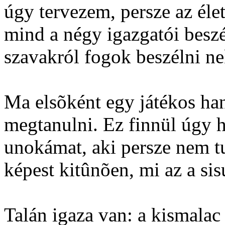
úgy tervezem, persze az éle
mind a négy igazgatói beszé
szavakról fogok beszélni ne
Ma elsõként egy játékos ha
megtanulni. Ez finnül úgy 
unokámat, aki persze nem t
képest kitûnõen, mi az a sis
Talán igaza van: a kismalac