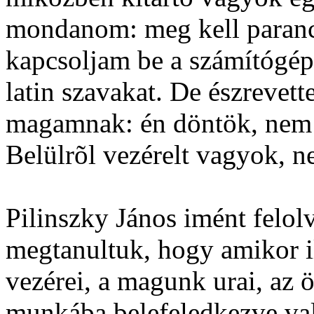
mondanom: meg kell paran
kapcsoljam be a számítógép
latin szavakat. De észrevet
magamnak: én döntök, nem 
Belülrõl vezérelt vagyok, n
Pilinszky János imént felol
megtanultuk, hogy amikor
vezérei, a magunk urai, az ö
munkába belefeledkezve va