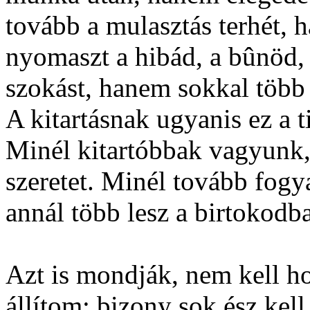
tovább a mulasztás terhét, 
nyomaszt a hibád, a bûnöd, 
szokást, hanem sokkal több 
A kitartásnak ugyanis ez a ti
Minél kitartóbbak vagyunk, 
szeretet. Minél tovább fogy
annál több lesz a birtokodb
Azt is mondják, nem kell ho
állítom: bizony sok ész kel