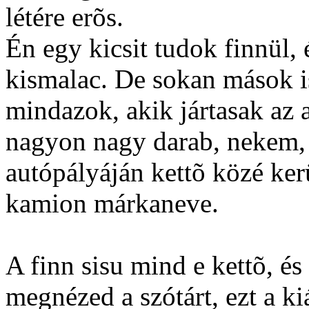
létére erõs.
Én egy kicsit tudok finnül,
kismalac. De sokan mások is
mindazok, akik jártasak az 
nagyon nagy darab, nekem,
autópályáján kettõ közé ker
kamion márkaneve.
A finn sisu mind e kettõ, é
megnézed a szótárt, ezt a kiá