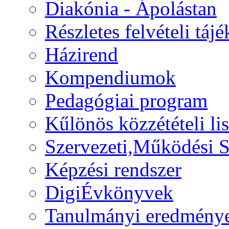
Diakónia - Ápolástan
Részletes felvételi táj
Házirend
Kompendiumok
Pedagógiai program
Kűlönös közzétételi lis
Szervezeti,Működési S
Képzési rendszer
DigiÉvkönyvek
Tanulmányi eredmény