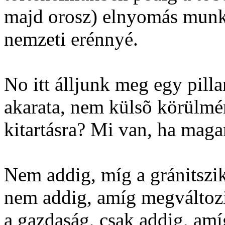
majd orosz) elnyomás munká
nemzeti erénnyé.
No itt álljunk meg egy pill
akarata, nem külsõ körülmé
kitartásra? Mi van, ha maga
Nem addig, míg a gránitszik
nem addig, amíg megváltozik
a gazdaság, csak addig, am