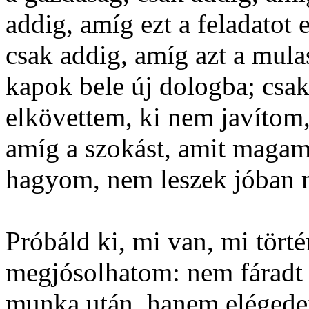
addig, amíg ezt a feladatot
csak addig, amíg azt a mul
kapok bele új dologba; csak
elkövettem, ki nem javítom
amíg a szokást, amit magam 
hagyom, nem leszek jóban
Próbáld ki, mi van, mi törté
megjósolhatom: nem fáradt l
munka után, hanem elégedet