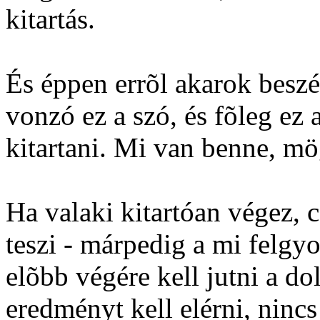
kitartás.
És éppen errõl akarok beszé
vonzó ez a szó, és fõleg ez a
kitartani. Mi van benne, mög
Ha valaki kitartóan végez, c
teszi - márpedig a mi felgy
elõbb végére kell jutni a 
eredményt kell elérni, nincs