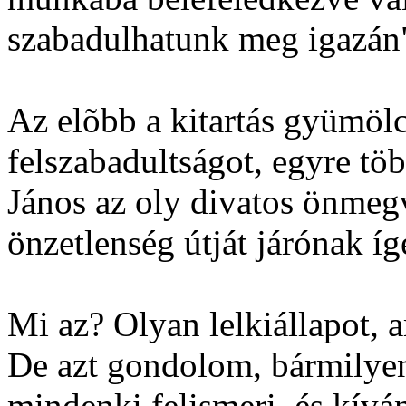
szabadulhatunk meg igazán
Az elõbb a kitartás gyümölc
felszabadultságot, egyre töb
János az oly divatos önmegva
önzetlenség útját járónak íg
Mi az? Olyan lelkiállapot, 
De azt gondolom, bármilyen 
mindenki felismeri, és kívá