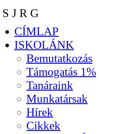
S J R G
CÍMLAP
ISKOLÁNK
Bemutatkozás
Támogatás 1%
Tanáraink
Munkatársak
Hírek
Cikkek