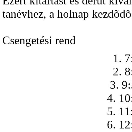
Ezért kitartást és derût kí
tanévhez, a holnap kezdõdõ
Csengetési rend
1. 7
2. 8
3. 9
4. 10
5. 11
6. 12