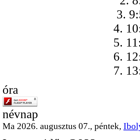
2. 8
3. 9
4. 10
5. 11
6. 12
7. 13
óra
névnap
Ma 2026. augusztus 07., péntek,
Ibol