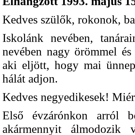
Elhangzott 1993. május 1
Kedves szülők, rokonok, ba
Iskolánk nevében, tanárai
nevében nagy örömmel és s
aki eljött, hogy mai ünne
hálát adjon.
Kedves negyedikesek! Miér
Első évzárónkon arról be
akármennyit álmodozik v