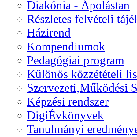
Diakónia - Ápolástan
Részletes felvételi táj
Házirend
Kompendiumok
Pedagógiai program
Kűlönös közzétételi lis
Szervezeti,Működési S
Képzési rendszer
DigiÉvkönyvek
Tanulmányi eredmény