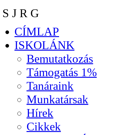
S J R G
CÍMLAP
ISKOLÁNK
Bemutatkozás
Támogatás 1%
Tanáraink
Munkatársak
Hírek
Cikkek