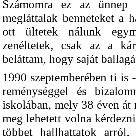
Számomra ez az ünnep t
megláttalak benneteket a h
ott ültetek nálunk egym
zenéltetek, csak az a ká
beláttam, hogy saját ballag
1990 szeptemberében ti is -
reménységgel és bizalomm
iskolában, mely 38 éven át 
meg lehetett volna kérdezni
többet hallhattatok arró