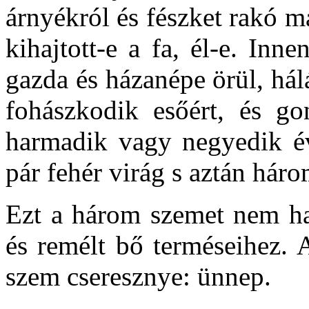
árnyékról és fészket rakó ma
kihajtott-e a fa, él-e. Inne
gazda és házanépe örül, hál
fohászkodik esőért, és go
harmadik
vagy negyedik é
pár fehér virág s aztán hár
Ezt a három szemet nem has
és remélt bő terméseihez. 
szem cseresznye: ünnep.