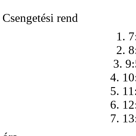
Csengetési rend
1. 7
2. 8
3. 9
4. 10
5. 11
6. 12
7. 13