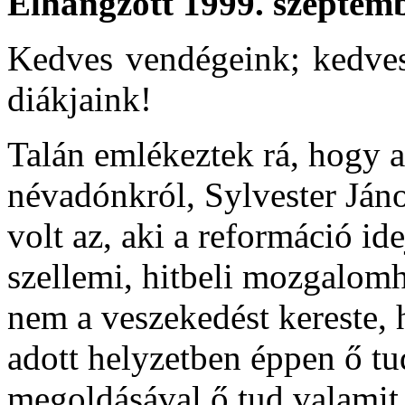
Elhangzott 1999. szeptem
Kedves vendégeink; kedves
diákjaink!
Talán emlékeztek rá, hogy a
névadónkról, Sylvester Jáno
volt az, aki a reformáció id
szellemi, hitbeli mozgalomh
nem a veszekedést kereste, 
adott helyzetben éppen ő t
megoldásával ő tud valamit