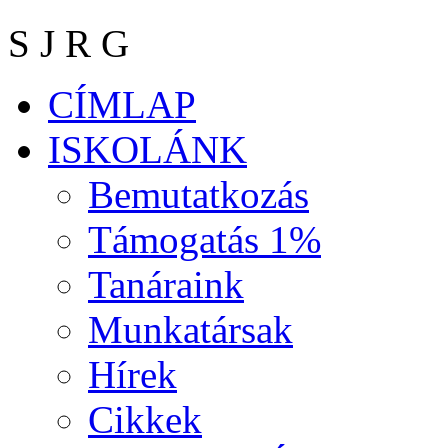
S J R G
CÍMLAP
ISKOLÁNK
Bemutatkozás
Támogatás 1%
Tanáraink
Munkatársak
Hírek
Cikkek