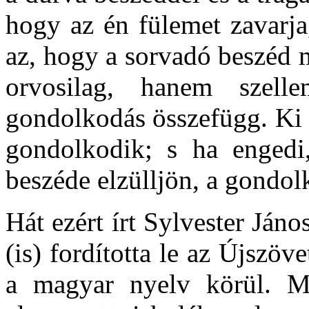
hogy az én fülemet zavarja
az, hogy a sorvadó beszéd 
orvosilag, hanem szel
gondolkodás összefügg. Ki 
gondolkodik; s ha engedi
beszéde elzülljön, a gondol
Hát ezért írt Sylvester Ján
(is) fordította le az Újszöve
a magyar nyelv körül. Me