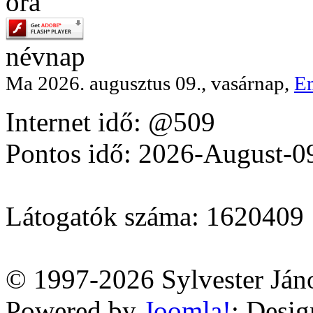
óra
névnap
Ma 2026. augusztus 09., vasárnap,
E
Internet idő: @509
Pontos idő: 2026-August-0
Látogatók száma: 1620409
© 1997-2026 Sylvester Ján
Powered by
Joomla!
; Desi