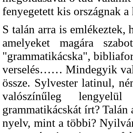
fenyegetett kis országnak a
S talán arra is emlékeztek,
amelyeket magára szabot
"grammatikácska", bibliafor
verselés…… Mindegyik val
össze. Sylvester latinul, né
valószínűleg lengyel
grammatikácskát írt? Talán
nyelv, mint a többi? Nyilv