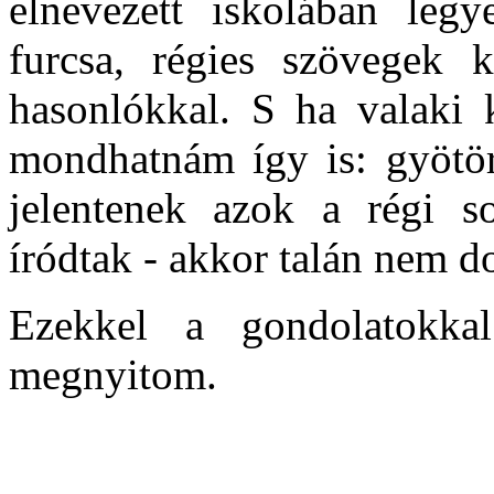
elnevezett iskolában legy
furcsa, régies szövegek k
hasonlókkal. S ha valaki k
mondhatnám így is: gyötör
jelentenek azok a régi s
íródtak - akkor talán nem d
Ezekkel a gondolatokka
megnyitom.