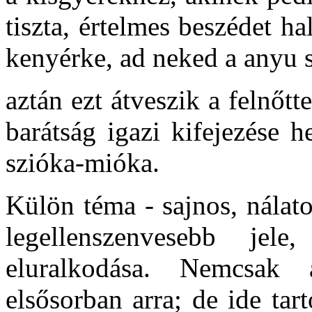
tiszta, értelmes beszédet hal
kenyérke, ad neked a anyu sü
aztán ezt átveszik a felnőtt
barátság igazi kifejezése h
szióka-mióka.
Külön téma - sajnos, nálato
legellenszenvesebb je
eluralkodása. Nemcsak 
elsősorban arra; de ide tar