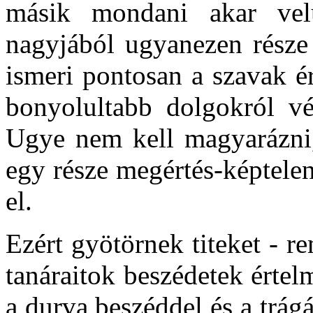
másik mondani akar ve
nagyjából ugyanezen része
ismeri pontosan a szavak é
bonyolultabb dolgokról vé
Ugye nem kell magyarázni,
egy része megértés-képtelen
el.
Ezért gyötörnek titeket - 
tanáraitok beszédetek értel
a durva beszéddel és a trág