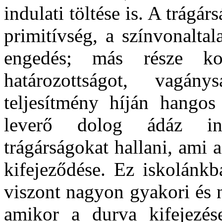
indulati töltése is. A trágá
primitívség, a színvonaltal
engedés; más része komp
határozottságot, vagán
teljesítmény híján hangos
leverő dolog ádáz indu
trágárságokat hallani, ami 
kifejeződése. Ez iskolánkb
viszont nagyon gyakori és 
amikor a durva kifejezés