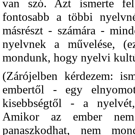
van szó. Azt ismerte fe
fontosabb a többi nyelvn
másrészt - számára - mind
nyelvnek a művelése, (e
mondunk, hogy nyelvi kultú
(Zárójelben kérdezem: ism
embertől - egy elnyomot
kisebbségtől - a nyelvét
Amikor az ember nem 
panaszkodhat, nem mond