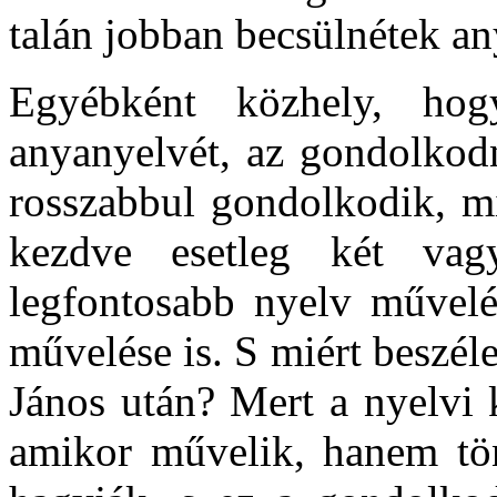
talán jobban becsülnétek an
Egyébként közhely, ho
anyanyelvét, az gondolkodn
rosszabbul gondolkodik, mi
kezdve esetleg két vag
legfontosabb nyelv művelé
művelése is. S miért beszél
János után? Mert a nyelvi 
amikor művelik, hanem tön