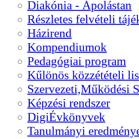
Diakónia - Ápolástan
Részletes felvételi táj
Házirend
Kompendiumok
Pedagógiai program
Kűlönös közzétételi lis
Szervezeti,Működési S
Képzési rendszer
DigiÉvkönyvek
Tanulmányi eredmény