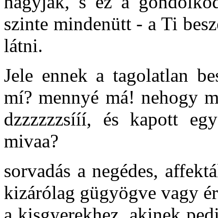
hagyják, s ez a gondolkodá
szinte mindenütt - a Ti besz
látni.
Jele ennek a tagolatlan be
mí? mennyé má! nehogy má!
dzzzzzzsííí, és kapott eg
mivaa?
sorvadás a negédes, affektá
kizárólag gügyögve vagy ér
a kisgyerekhez, akinek ped