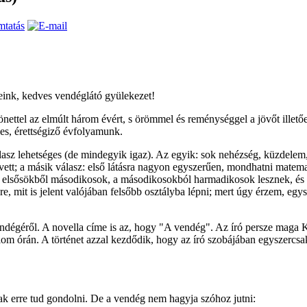
ink, kedves vendéglátó gyülekezet!
nettel az elmúlt három évért, s örömmel és reménységgel a jövőt illető
ves, érettségiző évfolyamunk.
lasz lehetséges (de mindegyik igaz). Az egyik: sok nehézség, küzdelem, 
 vett; a másik válasz: első látásra nagyon egyszerűen, mondhatni matemat
 elsősökből másodikosok, a másodikosokból harmadikosok lesznek, és íg
e, mit is jelent valójában felsőbb osztályba lépni; mert úgy érzem, e
vendégéről. A novella címe is az, hogy "A vendég". Az író persze maga 
om órán. A történet azzal kezdődik, hogy az író szobájában egyszercsa
csak erre tud gondolni. De a vendég nem hagyja szóhoz jutni: