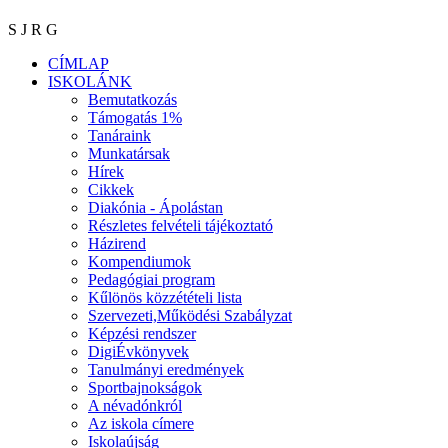
S J R G
CÍMLAP
ISKOLÁNK
Bemutatkozás
Támogatás 1%
Tanáraink
Munkatársak
Hírek
Cikkek
Diakónia - Ápolástan
Részletes felvételi tájékoztató
Házirend
Kompendiumok
Pedagógiai program
Kűlönös közzétételi lista
Szervezeti,Működési Szabályzat
Képzési rendszer
DigiÉvkönyvek
Tanulmányi eredmények
Sportbajnokságok
A névadónkról
Az iskola címere
Iskolaújság