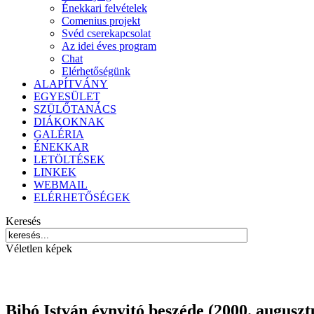
Énekkari felvételek
Comenius projekt
Svéd cserekapcsolat
Az idei éves program
Chat
Elérhetőségünk
ALAPÍTVÁNY
EGYESÜLET
SZÜLŐTANÁCS
DIÁKOKNAK
GALÉRIA
ÉNEKKAR
LETÖLTÉSEK
LINKEK
WEBMAIL
ELÉRHETŐSÉGEK
Keresés
Véletlen képek
Bibó István évnyitó beszéde (2000. auguszt