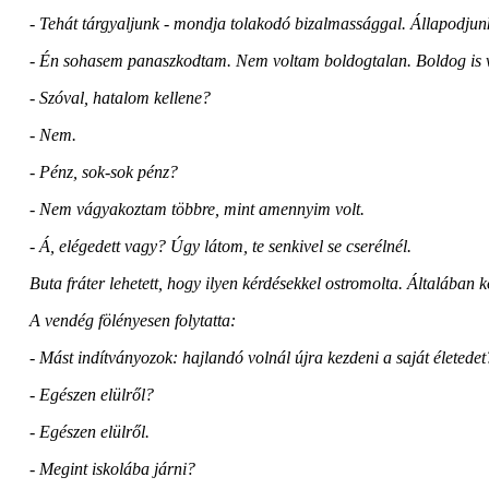
- Tehát tárgyaljunk - mondja tolakodó bizalmassággal. Állapodjunk
- Én sohasem panaszkodtam. Nem voltam boldogtalan. Boldog is v
- Szóval, hatalom kellene?
- Nem.
- Pénz, sok-sok pénz?
- Nem vágyakoztam többre, mint amennyim volt.
- Á, elégedett vagy? Úgy látom, te senkivel se cserélnél.
Buta fráter lehetett, hogy ilyen kérdésekkel ostromolta. Általában k
A vendég fölényesen folytatta:
- Mást indítványozok: hajlandó volnál újra kezdeni a saját életedet
- Egészen elülről?
- Egészen elülről.
- Megint iskolába járni?