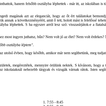
attok, hanem felsőbb osztályba léphettek - már itt, az iskolában is túll
engedi magának azt az eleganciát, hogy az őt ért találatokat bemond
ik annak a következményéért, amit ő tett, holott mást is felelőssé tehet
ályba léphettek.
S ha egyszer arról lesz szó: visszasírjátok-e a fiata
z most ingyen juthatsz, bűn? Nem volt jó az élet? Nem volt érdekes?
lsőbb osztályba léptem".
utolsó évben, hogy később, amikor már nem segíthetünk, meg tudjatok ál
zületek, megéreztétek, mennyire örülünk nektek. S kívánom, hogy a t
en az iskolaiaknál nehezebb tárgyak és vizsgák várnak rátok. Isten se
1. 7:55 - 8:45