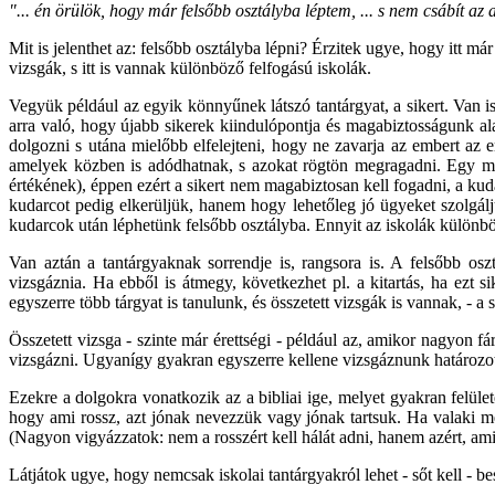
"... én örülök, hogy már felsőbb osztályba léptem, ... s nem csábít az
Mit is jelenthet az: felsőbb osztályba lépni? Érzitek ugye, hogy itt má
vizsgák, s itt is vannak különböző felfogású iskolák.
Vegyük például az egyik könnyűnek látszó tantárgyat, a sikert. Van is
arra való, hogy újabb sikerek kiindulópontja és magabiztosságunk alap
dolgozni s utána mielőbb elfelejteni, hogy ne zavarja az embert az em
amelyek közben is adódhatnak, s azokat rögtön megragadni. Egy mási
értékének), éppen ezért a sikert nem magabiztosan kell fogadni, a ku
kudarcot pedig elkerüljük, hanem hogy lehetőleg jó ügyeket szolgálju
kudarcok után léphetünk felsőbb osztályba. Ennyit az iskolák különb
Van aztán a tantárgyaknak sorrendje is, rangsora is. A felsőbb os
vizsgáznia. Ha ebből is átmegy, következhet pl. a kitartás, ha ezt 
egyszerre több tárgyat is tanulunk, és összetett vizsgák is vannak, - a
Összetett vizsga - szinte már érettségi - például az, amikor nagyon fá
vizsgázni. Ugyanígy gyakran egyszerre kellene vizsgáznunk határozotts
Ezekre a dolgokra vonatkozik az a bibliai ige, melyet gyakran felület
hogy ami rossz, azt jónak nevezzük vagy jónak tartsuk. Ha valaki meg
(Nagyon vigyázzatok: nem a rosszért kell hálát adni, hanem azért, ami
Látjátok ugye, hogy nemcsak iskolai tantárgyakról lehet - sőt kell - b