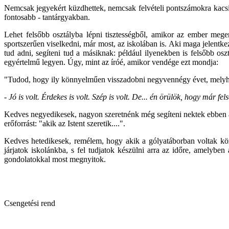
Nemcsak jegyekért küzdhettek, nemcsak felvételi pontszámokra kacsinth
fontosabb - tantárgyakban.
Lehet felsőbb osztályba lépni tisztességből, amikor az ember meg
sportszerűen viselkedni, már most, az iskolában is. Aki maga jelentkez
tud adni, segíteni tud a másiknak: például ilyenekben is felsőbb oszt
egyértelmű legyen. Úgy, mint az íróé, amikor vendége ezt mondja:
"Tudod, hogy ily könnyelműen visszadobni negyvennégy évet, melyhe
- Jó is volt. Érdekes is volt. Szép is volt. De... én örülök, hogy már fe
Kedves negyedikesek, nagyon szeretnénk még segíteni nektek ebben az 
erőforrást: "akik az Istent szeretik....".
Kedves hetedikesek, remélem, hogy akik a gólyatáborban voltak kö
járjatok iskolánkba, s fel tudjatok készülni arra az időre, amelyb
gondolatokkal most megnyitok.
Csengetési rend