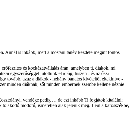
en. Annál is inkább, mert a mostani tanév kezdete megint fontos
erőfeszítés és kockázatvállalás árán, amelyben ti, diákok, mi,
ikai egyszerűséggel jutottunk el idáig, hiszen - és az őszi
y tovább, azaz a diákok - néhány bánatos kivételtől eltekintve -
gyszer minden diáknak, sőt minden embernek szembe kellene néznie
Kosztolányi, vendége pedig … de ezt inkább Ti fogjátok kitalálni;
k tolakodó modorú, ismeretlen alak jelenik meg. Leül a karosszékbe,