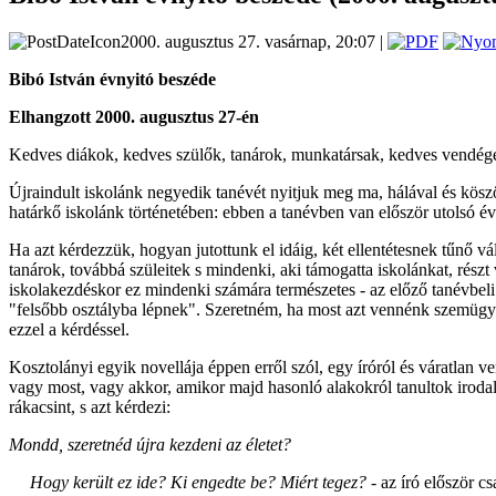
2000. augusztus 27. vasárnap, 20:07 |
Bibó István évnyitó beszéde
Elhangzott 2000. augusztus 27-én
Kedves diákok, kedves szülők, tanárok, munkatársak, kedves vendége
Újraindult iskolánk negyedik tanévét nyitjuk meg ma, hálával és köszö
határkő iskolánk történetében: ebben a tanévben van először utolsó é
Ha azt kérdezzük, hogyan jutottunk el idáig, két ellentétesnek tűnő vá
tanárok, továbbá szüleitek s mindenki, aki támogatta iskolánkat, részt
iskolakezdéskor ez mindenki számára természetes - az előző tanévbeli
"felsőbb osztályba lépnek". Szeretném, ha most azt vennénk szemügyr
ezzel a kérdéssel.
Kosztolányi egyik novellája éppen erről szól, egy íróról és váratlan 
vagy most, vagy akkor, amikor majd hasonló alakokról tanultok irodal
rákacsint, s azt kérdezi:
Mondd, szeretnéd újra kezdeni az életet?
Hogy került ez ide? Ki engedte be? Miért tegez?
- az író először 