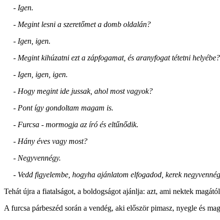
- Igen.
- Megint lesni a szeretőmet a domb oldalán?
- Igen, igen.
- Megint kihúzatni ezt a zápfogamat, és aranyfogat tétetni helyébe?
- Igen, igen, igen.
- Hogy megint ide jussak, ahol most vagyok?
- Pont így gondoltam magam is.
- Furcsa - mormogja az író és eltűnődik.
- Hány éves vagy most?
- Negyvennégy.
- Vedd
figyelembe, hogyha ajánlatom elfogadod, kerek negyvennég
Tehát újra a fiatalságot, a boldogságot ajánlja: azt, ami nektek magátó
A furcsa párbeszéd során a vendég, aki először pimasz, nyegle és magab