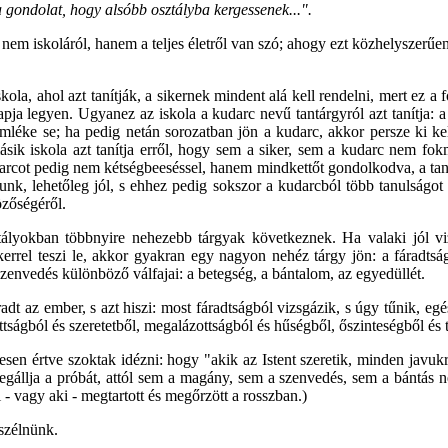
 a gondolat, hogy alsóbb osztályba kergessenek...".
r nem iskoláról, hanem a teljes életről van szó; ahogy ezt közhelyszerűen
kola, ahol azt tanítják, a sikernek mindent alá kell rendelni, mert ez 
ja legyen. Ugyanez az iskola a kudarc nevű tantárgyról azt tanítja: a k
léke se; ha pedig netán sorozatban jön a kudarc, akkor persze ki kell 
k iskola azt tanítja erről, hogy sem a siker, sem a kudarc nem fokm
darcot pedig nem kétségbeeséssel, hanem mindkettőt gondolkodva, a tanu
nk, lehetőleg jól, s ehhez pedig sokszor a kudarcból több tanulságot 
özőségéről.
ztályokban többnyire nehezebb tárgyak következnek. Ha valaki jól viz
sikerrel teszi le, akkor gyakran egy nagyon nehéz tárgy jön: a fáradts
 szenvedés különböző válfajai: a betegség, a bántalom, az egyedüllét.
radt az ember, s azt hiszi: most fáradtságból vizsgázik, s úgy tűnik, e
ágból és szeretetből, megalázottságból és hűségből, őszinteségből és t
esen értve szoktak idézni: hogy "akik az Istent szeretik,
minden javukra
állja a próbát, attól sem a magány, sem a szenvedés, sem a bántás nem 
 - vagy aki -
megtartott és megőrzött a rosszban.)
eszélnünk.