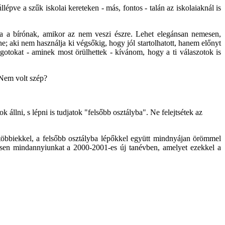
épve a szűk iskolai kereteken - más, fontos - talán az iskolaiaknál is
ja a bírónak, amikor az nem veszi észre. Lehet elegánsan nemesen,
ne; aki nem használja ki végsőkig, hogy jól startolhatott, hanem előnyt
lságotokat - aminek most örülhettek - kívánom, hogy a ti válaszotok is
 Nem volt szép?
lni, s lépni is tudjatok "felsőbb osztályba". Ne felejtsétek az
öbbiekkel, a felsőbb osztályba lépőkkel együtt mindnyájan örömmel
gítsen mindannyiunkat a 2000-2001-es új tanévben, amelyet ezekkel a