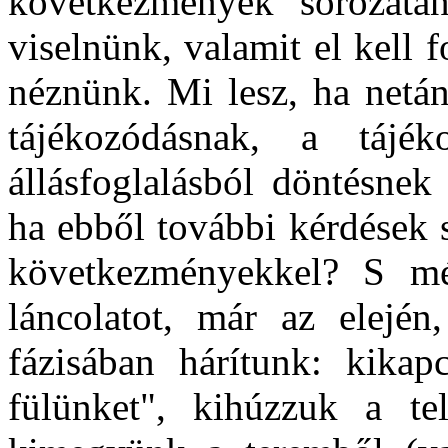
következmények sorozatán
viselnünk, valamit el kell
néznünk. Mi lesz, ha netán
tájékozódásnak, a tájéko
állásfoglalásból döntésnek
ha ebből további kérdések 
következményekkel?
S mé
láncolatot, már az elején
fázisában hárítunk: kikap
fülünket", kihúzzuk a tele