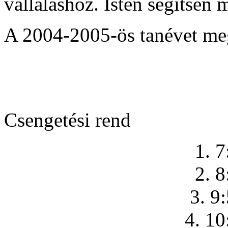
vállaláshoz. Isten segítsen
A 2004-2005-ös tanévet me
Csengetési rend
1. 7
2. 8
3. 9
4. 10