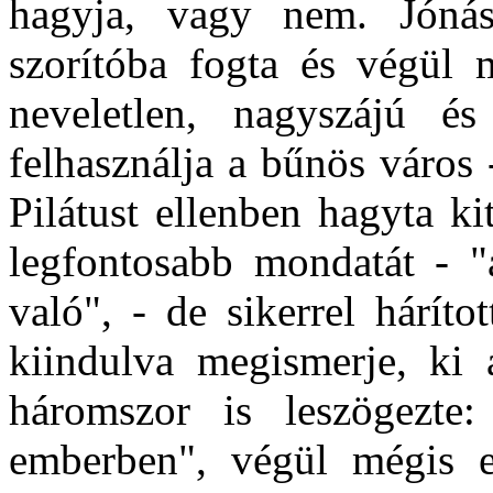
hagyja, vagy nem. Jónás
szorítóba fogta és végül m
neveletlen, nagyszájú é
felhasználja a bűnös város
Pilátust ellenben hagyta k
legfontosabb mondatát - 
való", - de sikerrel hárít
kiindulva megismerje, ki a
háromszor is leszögezte
emberben", végül mégis e