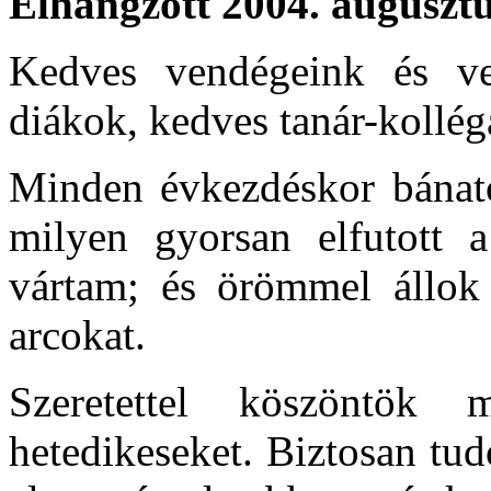
Elhangzott 2004. augusztu
Kedves vendégeink és ve
diákok, kedves tanár-kollé
Minden évkezdéskor bánatos
milyen gyorsan elfutott 
vártam; és örömmel állok 
arcokat.
Szeretettel köszöntök
hetedikeseket. Biztosan tu