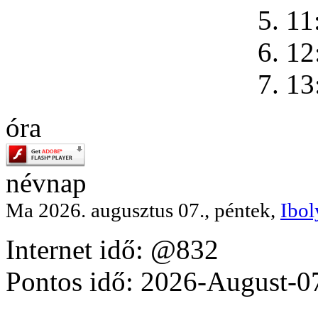
5. 11
6. 12
7. 13
óra
névnap
Ma 2026. augusztus 07., péntek,
Ibol
Internet idő: @832
Pontos idő: 2026-August-0