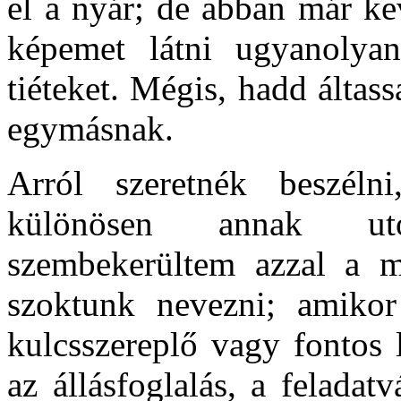
el a nyár; de abban már ke
képemet látni ugyanoly
tiéteket. Mégis, hadd álta
egymásnak.
Arról szeretnék beszél
különösen annak utó
szembekerültem azzal a ma
szoktunk nevezni; amiko
kulcsszereplő vagy fontos 
az állásfoglalás, a feladatv