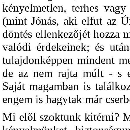
kényelmetlen, terhes vagy
(mint Jónás, aki elfut az Úr
döntés ellenkezőjét hozza m
valódi érdekeinek; és ut
tulajdonképpen mindent meg
de az nem rajta múlt - s e
Saját magamban is találkoz
engem is hagytak már cserb
Mi elől szoktunk kitérni? 
kényelmünket, biztonságunk