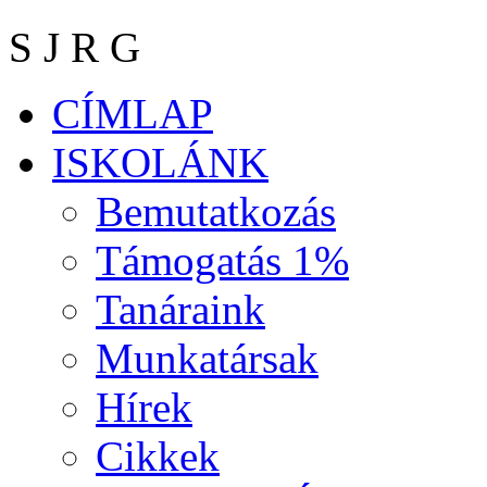
S J R G
CÍMLAP
ISKOLÁNK
Bemutatkozás
Támogatás 1%
Tanáraink
Munkatársak
Hírek
Cikkek