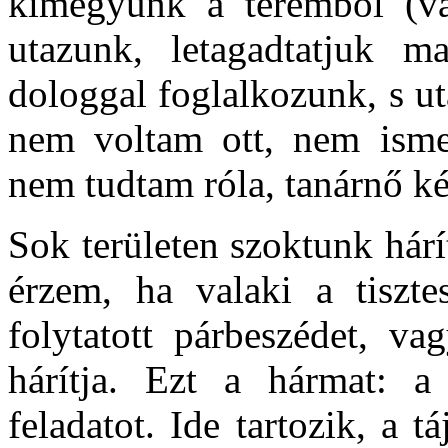
kimegyünk a teremből (v
utazunk, letagadtatjuk m
dologgal foglalkozunk, s u
nem voltam ott, nem isme
nem tudtam róla, tanárnő k
Sok területen szoktunk hárí
érzem, ha valaki a tiszte
folytatott párbeszédet, va
hárítja. Ezt a hármat: a 
feladatot. Ide tartozik, a 