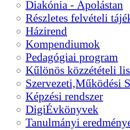
Diakónia - Ápolástan
Részletes felvételi táj
Házirend
Kompendiumok
Pedagógiai program
Kűlönös közzétételi lis
Szervezeti,Működési S
Képzési rendszer
DigiÉvkönyvek
Tanulmányi eredmény