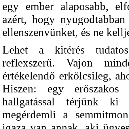
egy ember alaposabb, elf
azért, hogy nyugodtabban 
ellenszenvünket, és ne kellje
Lehet a kitérés tudatos
reflexszerű. Vajon mind
értékelendő erkölcsileg, a
Hiszen: egy erőszakos 
hallgatással térjünk ki
megérdemli a semmitmond
igaza van annak, aki ügyes