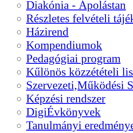
Diakónia - Ápolástan
Részletes felvételi táj
Házirend
Kompendiumok
Pedagógiai program
Kűlönös közzétételi lis
Szervezeti,Működési S
Képzési rendszer
DigiÉvkönyvek
Tanulmányi eredmény