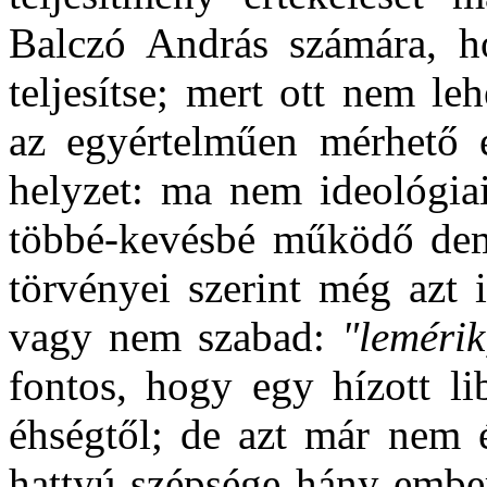
Balczó András számára, ho
teljesítse; mert ott nem l
az egyértelműen mérhető 
helyzet: ma nem ideológia
többé-kevésbé működő demo
törvényei szerint még azt 
vagy nem szabad:
"lemérik
fontos, hogy egy hízott l
éhségtől; de azt már nem
hattyú szépsége hány embe