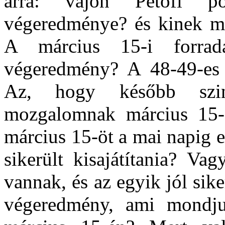
arra: vajon Petőfi p
végeredménye? és kinek mi
A március 15-i forra
végeredmény? A 48-49-es 
Az, hogy később szin
mozgalomnak március 15-e
március 15-öt a mai napig 
sikerült kisajátítania? Va
vannak, és az egyik jól si
végeredmény, ami mondju