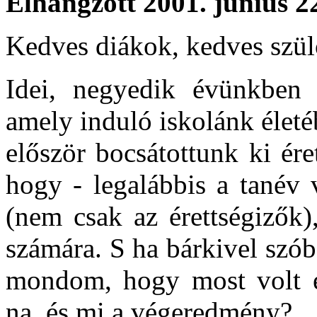
Elhangzott 2001. június 2
Kedves diákok, kedves szül
Idei, negyedik évünkben 
amely induló iskolánk élet
először bocsátottunk ki ér
hogy - legalábbis a tanév 
(nem csak az érettségizők)
számára. S ha bárkivel szób
mondom, hogy most volt elő
na, és mi a végeredmény?