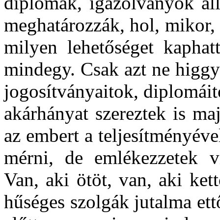
diplomák, igazolványok áll
meghatározzák, hol, mikor,
milyen lehetőséget kaphat
mindegy. Csak azt ne higgyé
jogosítványaitok, diplomái
akárhányat szereztek is ma
az embert a teljesítményéve
mérni, de emlékezzetek vi
Van, aki ötöt, van, aki ket
hűséges szolgák jutalma ett