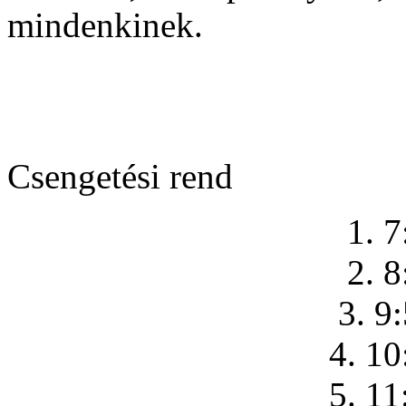
mindenkinek.
Csengetési rend
1. 7
2. 8
3. 9
4. 10
5. 11