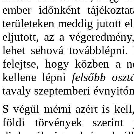
ember időnként tájékozta
területeken meddig jutott e
eljutott, az a végeredmén
lehet sehová továbblépni.
felejtse, hogy közben a 
kellene lépni
felsőbb oszt
tavaly szeptemberi évnyitón
S végül mérni azért is kel
földi törvények szerint 