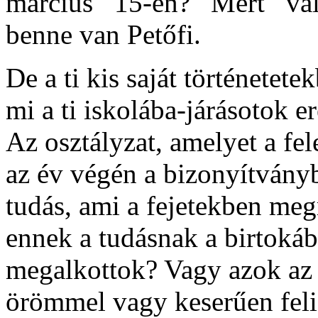
március 15-én? Mert va
benne van Petőfi.
De a ti kis saját történetetek
mi a ti iskolába-járásotok
Az osztályzat, amelyet a fe
az év végén a bizonyítványb
tudás, ami a fejetekben me
ennek a tudásnak a birtokáb
megalkottok? Vagy azok az
örömmel vagy keserűen fel