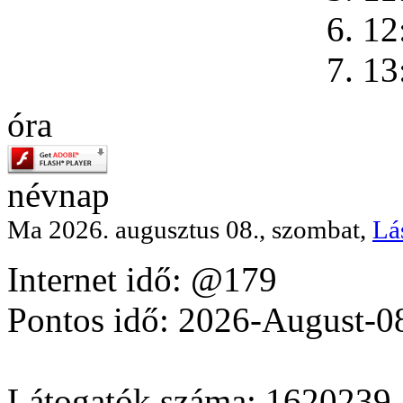
6. 12
7. 13
óra
névnap
Ma 2026. augusztus 08., szombat,
Lá
Internet idő: @179
Pontos idő: 2026-August-0
Látogatók száma: 1620239