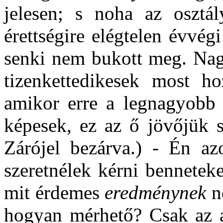
jelesen; s noha az osztá
érettségire elégtelen évvégi
senki nem bukott meg. Nag
tizenkettedikesek most h
amikor erre a legnagyobb 
képesek, ez az ő jövőjük s
Zárójel bezárva.) - Én a
szeretnélek kérni bennetek
mit érdemes
eredménynek
ne
hogyan mérhető? Csak az 