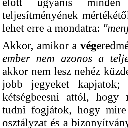
előtt ugyanis minden
teljesítményének mértékétő
lehet erre a mondatra:
"menj
Akkor, amikor a
vég
eredmé
ember nem azonos a telje
akkor nem lesz nehéz küzde
jobb jegyeket kapjatok;
kétségbeesni attól, hogy
tudni fogjátok, hogy mire
osztályzat és a bizonyítvá