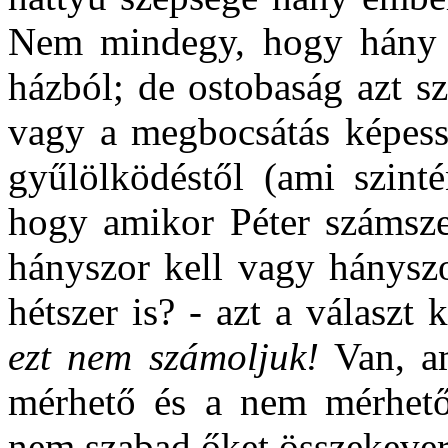
Nem mindegy, hogy hány e
házból; de ostobaság azt s
vagy a megbocsátás képessé
gyűlölködéstől (ami szinté
hogy amikor Péter számszer
hányszor kell vagy hányszo
hétszer is? - azt a választ 
ezt nem számoljuk!
Van, am
mérhető és a nem mérhető
nem szabad őket összekever