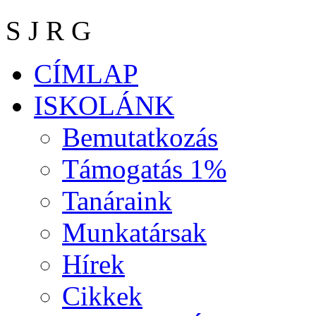
S J R G
CÍMLAP
ISKOLÁNK
Bemutatkozás
Támogatás 1%
Tanáraink
Munkatársak
Hírek
Cikkek